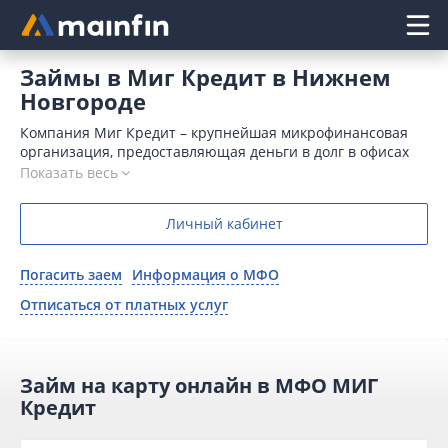
Главное меню
Займы в Миг Кредит в Нижнем
Новгороде
Компания Миг Кредит – крупнейшая микрофинансовая
организация, предоставляющая деньги в долг в офисах
по всей России и дистанционно. В 2026 году клиентам
Показать весь
доступен займ Миг Кредит онлайн в Нижнем Новгороде
на сумму до 100000 рублей сроком на 365 дней.
Личный кабинет
Погасить заем
Информация о МФО
Отписаться от платных услуг
Займ на карту онлайн в МФО МИГ
Кредит