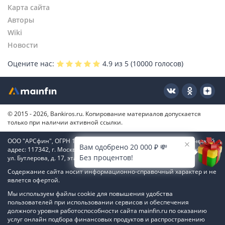
Карта сайта
Авторы
Wiki
Новости
Оцените нас:
4.9
из 5 (
10000
голосов)
© 2015 - 2026, Bankiros.ru. Копирование материалов допускается
только при наличии активной ссылки.
ООО "АРСфин", ОГРН 1187746346556, ИНН 7722445717, юридический
Вам одобрено 20 000 ₽ 💸
адрес: 117342, г. Москва, вн. тер. г. муниципальный округ Коньково,
Без процентов!
ул. Бутлерова, д. 17, этаж 4, ком. 66
Содержание сайта носит информационно-справочный характер и не
явлется офертой.
Мы используем файлы cookie для повышения удобства
пользователей при использовании сервисов и обеспечения
должного уровня работоспособности сайта mainfin.ru по оказанию
услуг онлайн подбора финансовых продуктов и распространению