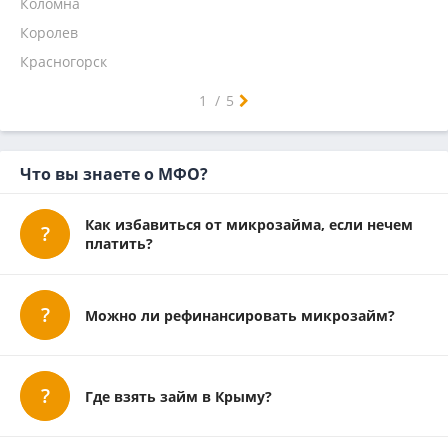
Коломна
Микроклад
Королев
Красногорск
Люберцы
Мытищи
Ногинск
Одинцово
Орехово-Зуево
Подольск
Пушкино
Раменское
Сергиев Посад
Серпухов
Химки
Щелково
Электросталь
Воскресенск
Дмитров
Зеленоград
Истра
Лобня
Наро-Фоминск
Реутов
Солнечногорск
Ступино
Чехов
1
/
5
Что вы знаете о МФО?
Как избавиться от микрозайма, если нечем
платить?
Можно ли рефинансировать микрозайм?
Где взять займ в Крыму?