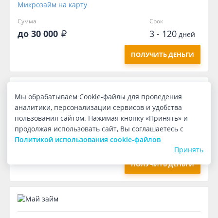
Микрозайм на карту
Сумма
Срок
до 30 000
3 - 120
дней
ПОЛУЧИТЬ ДЕНЬГИ
Мы обрабатываем Cookie-файлы для проведения
аналитики, персонализации сервисов и удобства
Микрозайм на карту
пользования сайтом. Нажимая кнопку «Принять» и
продолжая использовать сайт, Вы соглашаетесь с
Сумма
Срок
Политикой использования cookie-файлов
10 000
40
дней
Принять
ПОЛУЧИТЬ ДЕНЬГИ