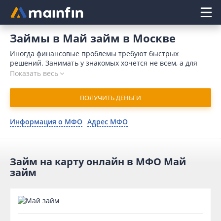
Главное меню
Займы в Май займ в Москве
Иногда финансовые проблемы требуют быстрых
решений. Занимать у знакомых хочется не всем, а для
обращения в банк требуется время и значительный
Показать весь
пакет документов. Кроме того, причиной для отказа
может послужить отрицательная кредитная история.
ПОЛУЧИТЬ ДЕНЬГИ
Отличным выходом является займ в Май займ онлайн в
Москве. В 2026 году для отправления заявки понадобится
минимум времени. Организация одобряет заявку в
Информация о МФО
Адрес МФО
течение 10 минут и переводит деньги на карточный счет
моментально.
Займ на карту онлайн в МФО Май
займ