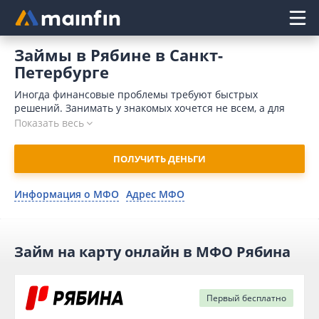
Главное меню
Займы в Рябине в Санкт-
Петербурге
Иногда финансовые проблемы требуют быстрых
решений. Занимать у знакомых хочется не всем, а для
обращения в банк требуется время и значительный
Показать весь
пакет документов. Кроме того, поводом для отказа может
послужить отрицательная кредитная история. Отличным
ПОЛУЧИТЬ ДЕНЬГИ
выходом является микрозайм в Рябина онлайн в Санкт-
Петербурге. В 2026 году для отправки заявки потребуется
немного времени. Организация принимает решение в
Информация о МФО
Адрес МФО
течение 15 минут и совершает денежный перевод на
карточный счет мгновенно.
Займ на карту онлайн в МФО Рябина
Первый
бесплатно