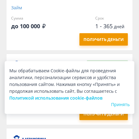
Займ
Сумма
Срок
до 100 000
1 - 365
дней
ПОЛУЧИТЬ ДЕНЬГИ
Первый
бесплатно
Мы обрабатываем Cookie-файлы для проведения
аналитики, персонализации сервисов и удобства
Займ
пользования сайтом. Нажимая кнопку «Принять» и
продолжая использовать сайт, Вы соглашаетесь с
Сумма
Срок
Политикой использования cookie-файлов
1 000
7
дней
Принять
ПОЛУЧИТЬ ДЕНЬГИ