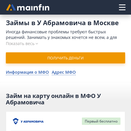
Главное меню
Займы в У Абрамовича в Москве
Иногда финансовые проблемы требуют быстрых
решений. Занимать у знакомых хочется не всем, а для
обращения в банк требуется время и значительный
Показать весь
пакет документов. Кроме того, поводом для отказа может
послужить отрицательная кредитная история. Отличным
ПОЛУЧИТЬ ДЕНЬГИ
решением является микрозайм в У Абрамовича онлайн в
Москве. В 2026 году для отправки запроса потребуется
немного времени. Компания принимает решение в
Информация о МФО
Адрес МФО
течение 15 минут и переводит деньги на карточный счет
мгновенно.
Займ на карту онлайн в МФО У
Абрамовича
Первый
бесплатно