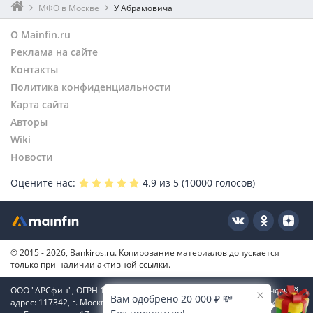
МФО в Москве
У Абрамовича
О Mainfin.ru
Реклама на сайте
Контакты
Политика конфиденциальности
Карта сайта
Авторы
Wiki
Новости
Оцените нас:
4.9
из 5 (
10000
голосов)
© 2015 - 2026, Bankiros.ru. Копирование материалов допускается
только при наличии активной ссылки.
ООО "АРСфин", ОГРН 1187746346556, ИНН 7722445717, юридический
Вам одобрено 20 000 ₽ 💸
адрес: 117342, г. Москва, вн. тер. г. муниципальный округ Коньково,