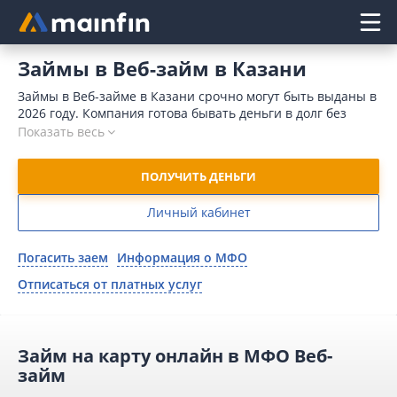
Главное меню
Займы в Веб-займ в Казани
Займы в Веб-займе в Казани срочно могут быть выданы в
2026 году. Компания готова бывать деньги в долг без
процентов с моментальным рассмотрением заявки при
Показать весь
самом первом обращении. Главным условием является
соблюдение всех сроков.
ПОЛУЧИТЬ ДЕНЬГИ
Личный кабинет
Погасить заем
Информация о МФО
Отписаться от платных услуг
Займ на карту онлайн в МФО Веб-
займ