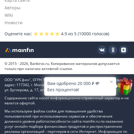
Карта сайта
Авторы
Wiki
Новости
Оцените нас:
4.9
из 5 (
10000
голосов)
© 2015 - 2026, Bankiros.ru. Копирование материалов допускается
только при наличии активной ссылки.
ООО "АРСфин", ОГРН 1187746346556, ИНН 7722445717, юридический
Вам одобрено 20 000 ₽ 💸
адрес: 117342, г. Москва, вн. тер. г. муниципальный округ Коньково,
Без процентов!
ул. Бутлерова, д. 17, этаж 4, ком. 66
Содержание сайта носит информационно-справочный характер и не
явлется офертой.
Мы используем файлы cookie для повышения удобства
пользователей при использовании сервисов и обеспечения
должного уровня работоспособности сайта mainfin.ru по оказанию
услуг онлайн подбора финансовых продуктов и распространению
рекламы организаций - партнеров в сети Интернет. Информация по