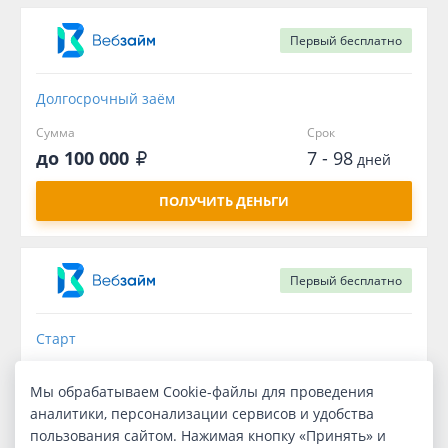
Первый
бесплатно
Долгосрочный заём
Сумма
Срок
до 100 000
7 - 98
дней
ПОЛУЧИТЬ ДЕНЬГИ
Первый
бесплатно
Старт
Сумма
Срок
Мы обрабатываем Cookie-файлы для проведения
до 30 000
1 - 14
дней
аналитики, персонализации сервисов и удобства
пользования сайтом. Нажимая кнопку «Принять» и
ПОЛУЧИТЬ ДЕНЬГИ