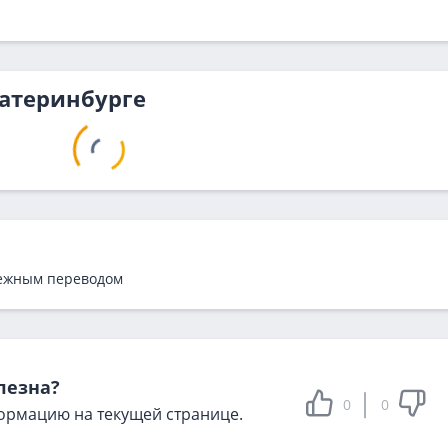
катеринбурге
ежным переводом
лезна?
0
0
ормацию на текущей странице.