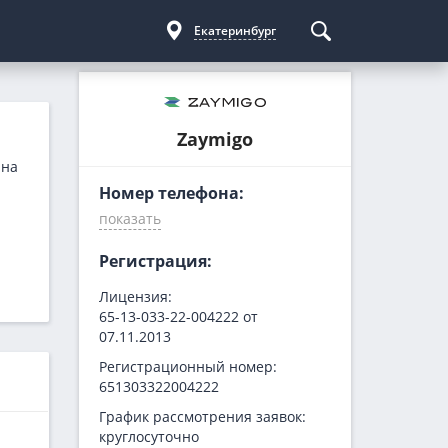
Екатеринбург
Курсы криптовалют
Кредиты для бизнеса
Погашение займов
Zaymigo
С доставкой
Курс биткоина
Для ИП
Kviku
 на
Бесплатные
C овердрафтом
еКапуста
Номер телефона:
На пополнение ОС
Купи не копи
МИГ Кредит
Регистрация:
Webbankir
Лицензия:
65-13-033-22-004222 от
07.11.2013
Регистрационный номер:
651303322004222
График рассмотрения заявок:
круглосуточно