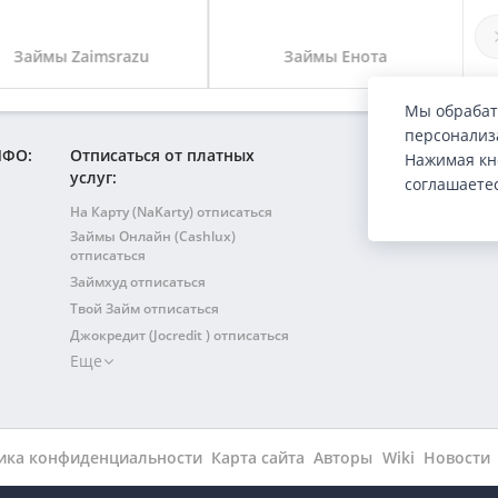
Займы Zaimsrazu
Займы Енота
Мы обрабат
персонализа
МФО:
Отписаться от платных
Нажимая кн
услуг:
соглашаете
На Карту (NaKarty) отписаться
Займы Онлайн (Cashlux)
отписаться
Займхуд отписаться
Твой Займ отписаться
Джокредит (Jocredit ) отписаться
Еще
Т-заем отписаться
КэшТуМи (CashToMe) отписаться
Ланифи отписаться
Е-заем (Ezaem) отписаться
ика конфиденциальности
Карта сайта
Авторы
Wiki
Новости
Ноль процентов отписаться