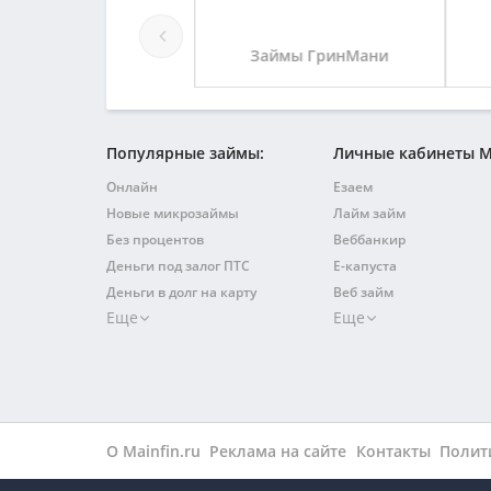
Займы Мама Кеш
Займы ГринМани
Популярные займы:
Личные кабинеты 
Онлайн
Езаем
Новые микрозаймы
Лайм займ
Без процентов
Веббанкир
Деньги под залог ПТС
Е-капуста
Деньги в долг на карту
Веб займ
Еще
Еще
Быстрый на карту
Займер
Без отказа
Турбозайм
С плохой кредитной историей
Джой мани
На карту
Квику
Без поручителей
Финтерра
На Киви
О Mainfin.ru
Реклама на сайте
Кредит плюс
Контакты
Полит
По паспорту
Займиго