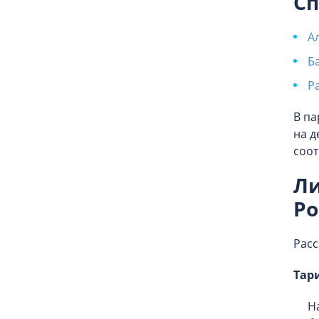
Сп
А
Б
Р
В па
на д
соот
Ли
Ро
Расс
Тар
Н