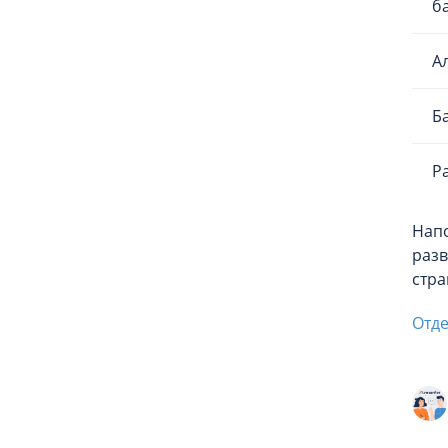
б
А
Б
Р
Напо
разв
стра
Отде