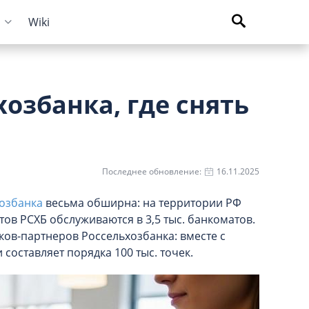
и
Wiki
Курсы криптовалют
Кредиты для бизнеса
Погашение займов
озбанка, где снять
С доставкой
Курс биткоина
Для ИП
Kviku
Бесплатные
C овердрафтом
еКапуста
На пополнение ОС
Купи не копи
Последнее обновление:
16.11.2025
МИГ Кредит
озбанка
Webbankir
весьма обширна: на территории РФ
нтов РСХБ обслуживаются в 3,5 тыс. банкоматов.
ков-партнеров Россельхозбанка: вместе с
составляет порядка 100 тыс. точек.