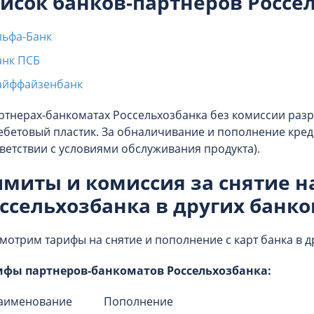
исок банков-партнеров Россе
льфа-Банк
анк ПСБ
айффайзенбанк
ртнерах-банкоматах Россельхозбанка без комиссии разр
ебетовый пластик. За обналичивание и пополнение креди
ветствии с условиями обслуживания продукта).
миты и комиссия за снятие н
ссельхозбанка в других банк
мотрим тарифы на снятие и пополнение с карт банка в д
ифы партнеров-банкоматов Россельхозбанка:
аименование
Пополнение