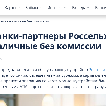
Карты
Займы
Ипотека
Вклады
Банк
 снять наличные без комиссии
ие кредитов
и банков
ЦБ РФ
Автокредиты
Дебетовые карты
МФО
Отзывы о банках
Банки-партнеры Россельх
тказа
ование ипотеки
Для пенсионеров
Конвертер валют
Онлайн-заявка
Онлайн-заявка
Колибри Деньги
аличные без комиссии
ам
арплаты
Калькулятор вкладов
Архив ЦБ РФ
Без первого взноса
С кэшбэком
Платиза
торией
нк
Курс доллара ЦБ
На авто с пробегом
Монеткин
ки
тов
нк
к
Курс евро ЦБ
С плохой историей
До зарплаты
 займов
к
й Кредитный Банк
 представительств и обслуживающих устройств
Калькулятор
Creditplus
Россельх
твует 68 филиалов, еще пять – за рубежом, а карты клие
Kviku
е провести операцию по карте можно в устройствах бан
 Банк
твенными АТМ, партнерская сеть покрывает всю страну и 