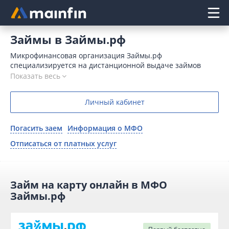
Главное меню
Займы в Займы.рф
Микрофинансовая организация Займы.рф
специализируется на дистанционной выдаче займов
физическим лицам. Процесс выдачи заемных средств
Показать весь
полностью автоматизирован и не требует участия
человека. Решение по заявке принимается в пределах
Личный кабинет
пяти минут. Деньги перечисляются способом, удобным
клиенту, — на карточку или счет.
Погасить заем
Информация о МФО
Отписаться от платных услуг
Займ на карту онлайн в МФО
Займы.рф