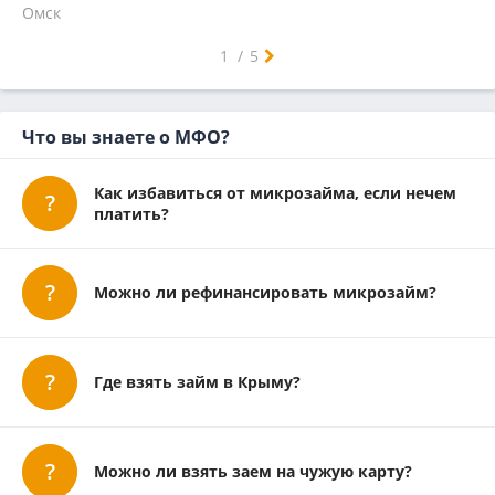
Омск
Самара
Челябинск
Ростов-на-Дону
Уфа
Красноярск
Пермь
Воронеж
Волгоград
Краснодар
Саратов
Тюмень
Тольятти
Ижевск
Барнаул
Иркутск
Ульяновск
Хабаровск
Ярославль
Владивосток
Махачкала
Томск
Оренбург
Кемерово
Новокузнецк
1
/
5
Что вы знаете о МФО?
Как избавиться от микрозайма, если нечем
платить?
Можно ли рефинансировать микрозайм?
Где взять займ в Крыму?
Можно ли взять заем на чужую карту?