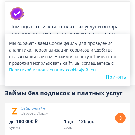
Помощь с отпиской от платных услуг и возврат
списанных средств за несколько шагов в чат-
боте.
Мы обрабатываем Cookie-файлы для проведения
аналитики, персонализации сервисов и удобства
Отписаться в MAX
пользования сайтом. Нажимая кнопку «Принять» и
продолжая использовать сайт, Вы соглашаетесь с
Отписаться в ТГ
Политикой использования cookie-файлов
Принять
Займы без подписок и платных услуг
Займ онлайн
Зарубас, Лиц. -
100 000 ₽
1
-
126
до
дн.
дн.
сумма
срок