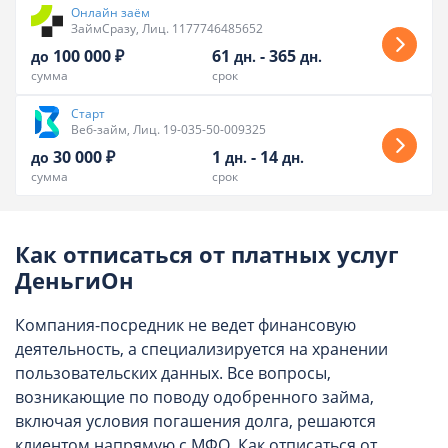
Онлайн заём
ЗаймСразу, Лиц. 1177746485652
100 000 ₽
61
-
365
до
дн.
дн.
сумма
срок
Старт
Веб-займ, Лиц. 19-035-50-009325
30 000 ₽
1
-
14
до
дн.
дн.
сумма
срок
Как отписаться от платных услуг
ДеньгиОн
Компания-посредник не ведет финансовую
деятельность, а специализируется на хранении
пользовательских данных. Все вопросы,
возникающие по поводу одобренного займа,
включая условия погашения долга, решаются
клиентом напрямую с МФО. Как отписаться от