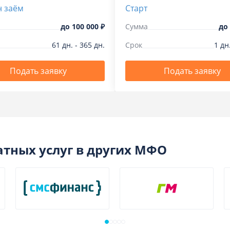
 заём
Старт
до
100 000 ₽
Сумма
до
61
дн.
-
365
дн.
Срок
1
дн
Подать заявку
Подать заявку
атных услуг в других МФО