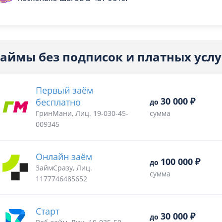
аймы без подписок и платных услу
Первый заём
30 000 ₽
бесплатно
до
ГринМани, Лиц. 19-030-45-
сумма
009345
Онлайн заём
100 000 ₽
до
ЗаймСразу, Лиц.
сумма
1177746485652
Старт
30 000 ₽
до