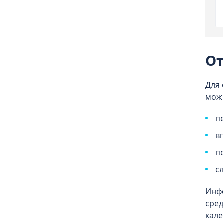
От
Для 
можн
п
в
п
с
Инфо
сред
кале