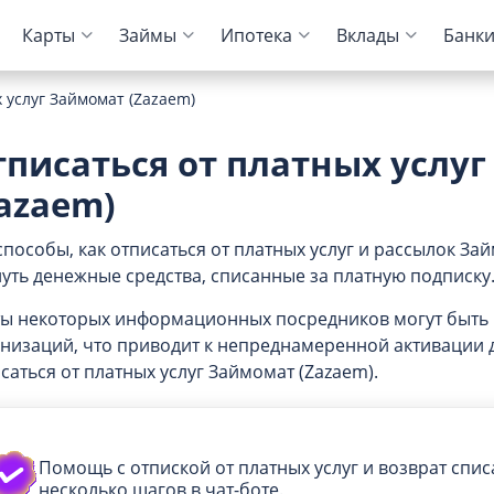
Карты
Займы
Ипотека
Вклады
Банк
 услуг Займомат (Zazaem)
ие кредитов
и банков
ЦБ РФ
Автокредиты
Дебетовые карты
МФО
Отзывы о банках
тписаться от платных услу
тказа
ование ипотеки
Для пенсионеров
Конвертер валют
Онлайн-заявка
Онлайн-заявка
Колибри Деньги
azaem)
ам
арплаты
Калькулятор вкладов
Архив ЦБ РФ
Без первого взноса
С кэшбэком
Платиза
торией
нк
способы, как отписаться от платных услуг и рассылок Зай
Курс доллара ЦБ
На авто с пробегом
Монеткин
уть денежные средства, списанные за платную подписку
тов
нк
к
Курс евро ЦБ
С плохой историей
До зарплаты
ты некоторых информационных посредников могут быть
 займов
к
й Кредитный Банк
Калькулятор
Creditplus
низаций, что приводит к непреднамеренной активации 
Kviku
саться от платных услуг Займомат (Zazaem).
 Банк
Помощь с отпиской от платных услуг и возврат спис
несколько шагов в чат-боте.