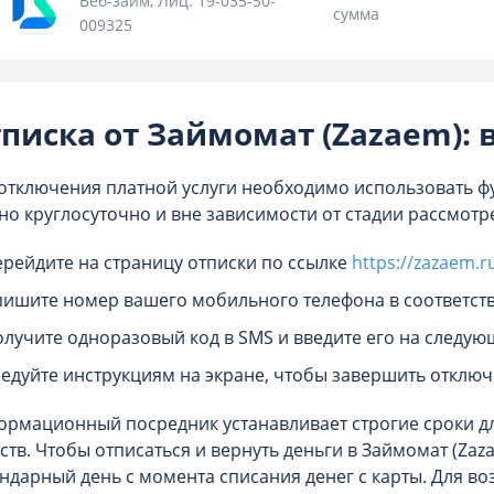
Веб-займ, Лиц. 19-035-50-
сумма
009325
писка от Займомат (Zazaem): 
отключения платной услуги необходимо использовать ф
о круглосуточно и вне зависимости от стадии рассмотре
ерейдите на страницу отписки по ссылке
https://zazaem.
пишите номер вашего мобильного телефона в соответст
олучите одноразовый код в SMS и введите его на следую
ледуйте инструкциям на экране, чтобы завершить отключ
рмационный посредник устанавливает строгие сроки дл
ств. Чтобы отписаться и вернуть деньги в Займомат (Zaza
ндарный день с момента списания денег с карты. Для 