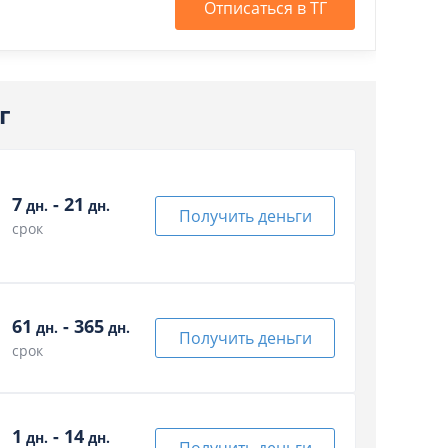
Отписаться в ТГ
г
7
-
21
дн.
дн.
Получить деньги
срок
61
-
365
дн.
дн.
Получить деньги
срок
1
-
14
дн.
дн.