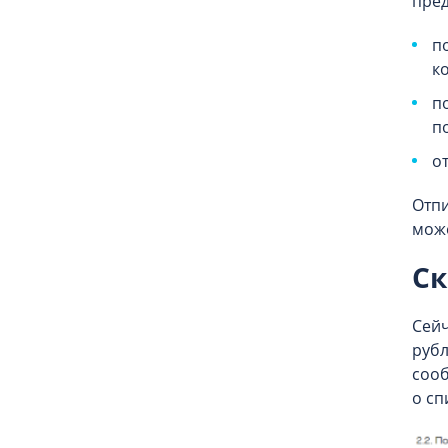
пред
п
к
п
п
о
Отпи
може
Ск
Сейч
рубл
сооб
о сп