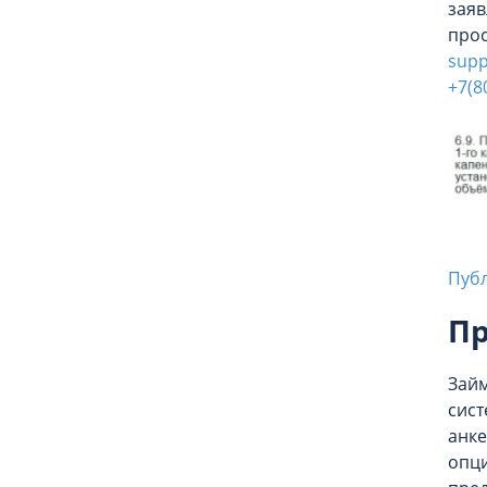
заяв
прос
supp
+7(8
Пуб
Пр
Займ
сист
анке
опци