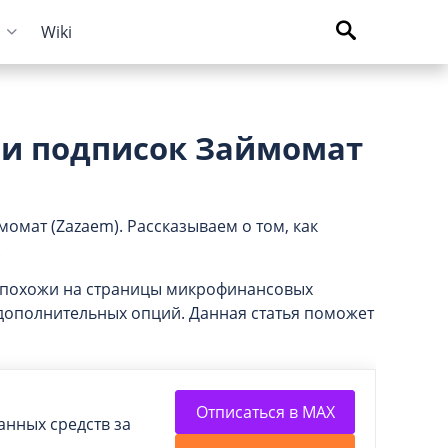
и
Wiki
Курсы криптовалют
Кредиты для бизнеса
Погашение займов
г и подписок Займомат
С доставкой
Курс биткоина
Для ИП
Kviku
Бесплатные
C овердрафтом
еКапуста
момат (Zazaem). Рассказываем о том, как
На пополнение ОС
Купи не копи
.
МИГ Кредит
 похожи на страницы микрофинансовых
Webbankir
дополнительных опций. Данная статья поможет
Отписаться в MAX
анных средств за