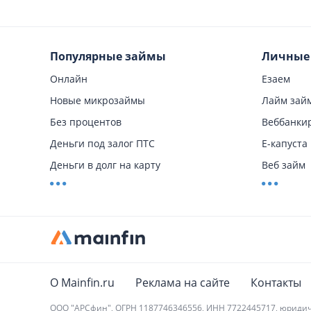
Популярные займы
Личные
Онлайн
Езаем
Новые микрозаймы
Лайм зай
Без процентов
Веббанки
Деньги под залог ПТС
Е-капуста
Деньги в долг на карту
Веб займ
Быстрый на карту
Займер
Без отказа
Турбозай
С плохой кредитной историей
Джой ман
На карту
Квику
Без поручителей
Финтерра
О Mainfin.ru
Реклама на сайте
Контакты
На Киви
Кредит п
ООО "АРСфин", ОГРН 1187746346556, ИНН 7722445717, юридический