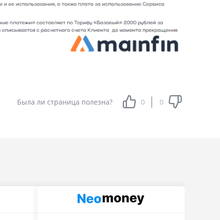
Была ли страница полезна?
0
0