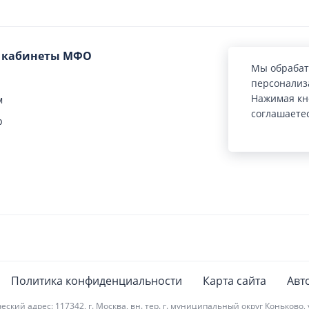
 кабинеты МФО
Мы обрабат
персонализа
Нажимая кн
м
соглашаете
р
м
и
Политика конфиденциальности
Карта сайта
Авт
люс
 адрес: 117342, г. Москва, вн. тер. г. муниципальный округ Коньково, ул.