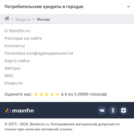
Безработным
СберБанк
Потребительские кредиты в городах
Банк ВТБ
Альфа-Банк
Санкт-Петербург
Кредиты
Москва
Т-Банк
Екатеринбург
О Mainfin.ru
Газпромбанк
Нижний Новгород
Реклама на сайте
Россельхозбанк
Новосибирск
Совкомбанк
Контакты
Воронеж
МТС Банк
Политика конфиденциальности
Волгоград
Ренессанс Банк
Ростов-на-Дону
Карта сайта
Московский Кредитный Банк
Пермь
Авторы
Банк ДОМ.РФ
Казань
Wiki
Новиком
Челябинск
Новости
Банк Россия
Балашиха
Оцените нас:
4.9
из 5 (
9999
голосов)
Ак Барс Банк
Серпухов
ОТП Банк
Жуковский
Банк Уралсиб
Коломна
ТрансКапиталБанк
Королев
© 2015 - 2026, Bankiros.ru. Копирование материалов допускается
Яндекс Банк
Красногорск
только при наличии активной ссылки.
Азиатско-Тихоокеанский Банк
Орехово-Зуево