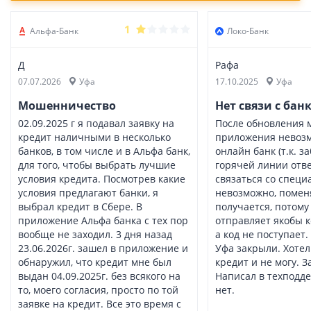
1
Альфа-Банк
Локо-Банк
Д
Рафа
07.07.2026
Уфа
17.10.2025
Уфа
Мошенничество
Нет связи с бан
02.09.2025 г я подавал заявку на
После обновления 
кредит наличными в несколько
приложения невозм
банков, в том числе и в Альфа банк,
онлайн банк (т.к. з
для того, чтобы выбрать лучшие
горячей линии отве
условия кредита. Посмотрев какие
связаться со специ
условия предлагают банки, я
невозможно, помен
выбрал кредит в Сбере. В
получается, потому
приложение Альфа банка с тех пор
отправляет якобы к
вообще не заходил. 3 дня назад
а код не поступает.
23.06.2026г. зашел в приложение и
Уфа закрыли. Хотел
обнаружил, что кредит мне был
кредит и не могу. З
выдан 04.09.2025г. без всякого на
Написал в техподде
то, моего согласия, просто по той
нет.
заявке на кредит. Все это время с