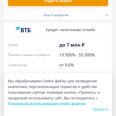
ПОДАТЬ ЗАЯВКУ
Еще
6 кредитов
Кредит наличными онлайн
до 7 млн ₽
Сумма
19.900%
-
55.900%
Полная стоимость кредита
от 9.6%
Ставка в год
Лиц. № 1000
Мы обрабатываем Cookie-файлы для проведения
ПОДАТЬ ЗАЯВКУ
аналитики, персонализации сервисов и удобства
пользования сайтом. Нажимая кнопку «Принять» и
Еще
6 кредитов
продолжая использовать сайт, Вы соглашаетесь с
Политикой использования cookie-файлов
Принять
Карта «Халва»