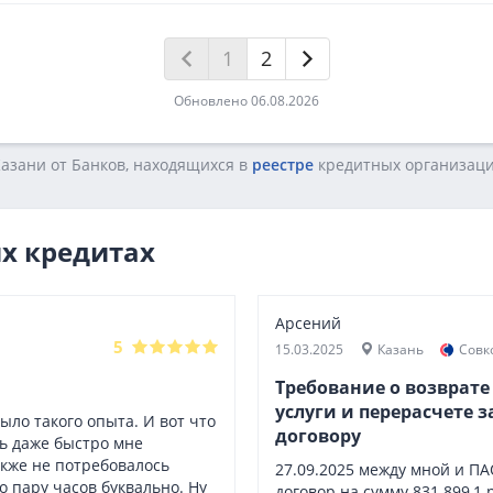
1
2
Обновлено 06.08.2026
азани от Банков, находящихся в
реестре
кредитных opгaнизaци
х кредитах
Арсений
5
15.03.2025
Казань
Совк
Требование о возврате
услуги и перерасчете 
ыло такого опыта. И вот что
договору
нь даже быстро мне
акже не потребовалось
27.09.2025 между мной и П
о пару часов буквально. Ну
договор на сумму 831 899,1