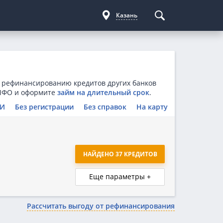
Казань
Курсы криптовалют
Кредиты для бизнеса
Погашение займов
С доставкой
Курс биткоина
Для ИП
Kviku
 рефинансированию кредитов других банков
Бесплатные
C овердрафтом
еКапуста
 МФО и оформите
займ на длительный срок
.
На пополнение ОС
Купи не копи
КИ
Без регистрации
Без справок
На карту
МИГ Кредит
Webbankir
НАЙДЕНО 37 КРЕДИТОВ
Еще параметры +
Рассчитать выгоду от рефинансирования