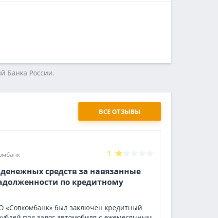
й Бaнкa Poccии.
ВСЕ ОТЗЫВЫ
Кристина
1
омбанк
21.10.2024
 денежных средств за навязанные
Помогли 
задолженности по кредитному
Недавно мн
выручил в 
вопросу, м
АО «Совкомбанк» был заключен кредитный
народу был
 рублей под залог автомобиля с ежемесячным