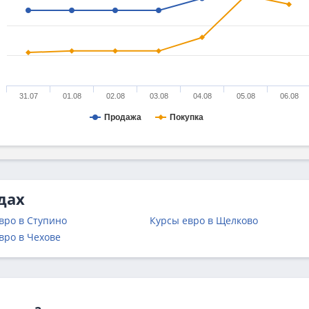
31.07
01.08
02.08
03.08
04.08
05.08
06.08
Продажа
Покупка
дах
вро в Ступино
Курсы евро в Щелково
вро в Чехове