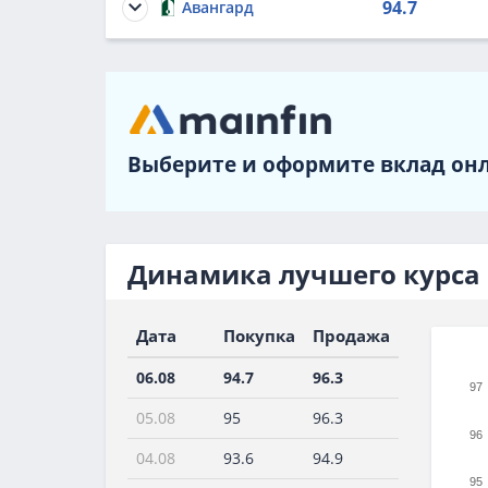
94.7
Авангард
Выберите и оформите вклад он
Динамика лучшего курса 
Дата
Покупка
Продажа
06.08
94.7
96.3
97
05.08
95
96.3
96
04.08
93.6
94.9
95