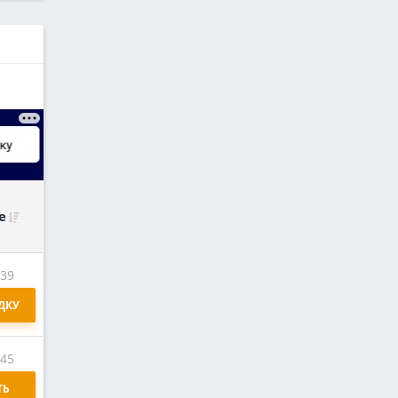
е
:39
ДКУ
:45
Ь 