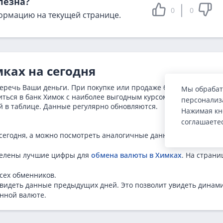
лезна?
0
0
ормацию на текущей странице.
ках на сегодня
сберечь Ваши деньги. При покупке или продаже большой валютн
Мы обрабат
ться в банк Химок с наиболее выгодным курсом евро. Как узнат
персонализа
й в таблице. Данные регулярно обновляются.
Нажимая кн
соглашаете
 сегодня, а можно посмотреть аналогичные данные в других
делены лучшие цифры для
обмена валюты в Химках
. На страни
сех обменников.
увидеть данные предыдущих дней. Это позволит увидеть динам
енной валюте.