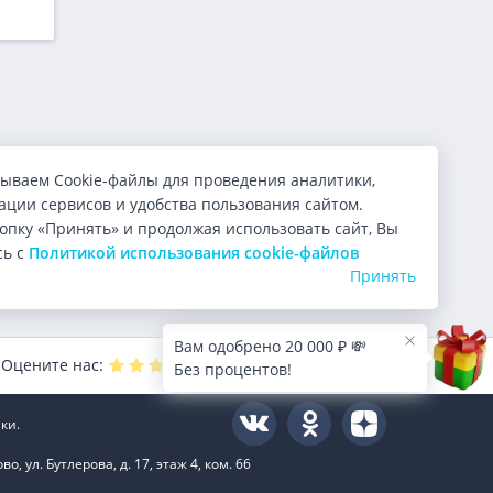
ываем Cookie-файлы для проведения аналитики,
ции сервисов и удобства пользования сайтом.
опку «Принять» и продолжая использовать сайт, Вы
сь с
Политикой использования cookie-файлов
Принять
Вам одобрено 20 000 ₽ 💸
Оцените нас:
4.9
из 5 (
10000
голосов)
Без процентов!
ки.
 ул. Бутлерова, д. 17, этаж 4, ком. 66