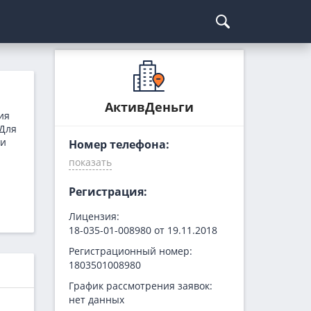
Курсы криптовалют
Кредиты для бизнеса
Погашение займов
С доставкой
Курс биткоина
Для ИП
Kviku
АктивДеньги
ия
Бесплатные
C овердрафтом
еКапуста
 Для
ги
Номер телефона:
На пополнение ОС
Купи не копи
МИГ Кредит
Webbankir
Регистрация:
Лицензия:
18-035-01-008980 от 19.11.2018
Регистрационный номер:
1803501008980
График рассмотрения заявок:
нет данных