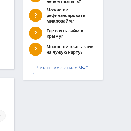
нечем платить?
Можно ли
рефинансировать
микрозайм?
Где взять займ в
Крыму?
Можно ли взять заем
на чужую карту?
Читать все статьи о МФО
аймы ООО МКК «Лучший
Займы МКК «ЮЖНЫЙ
Финансовый Ракурс»
ТАЛАНТ»