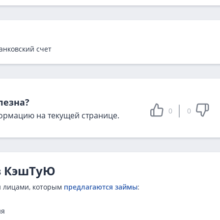
анковский счет
лезна?
0
0
ормацию на текущей странице.
в КэшТуЮ
и лицами, которым
предлагаются займы
:
ня