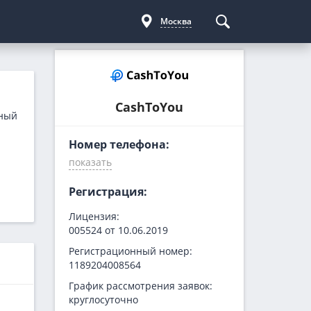
Москва
Курсы криптовалют
Кредиты для бизнеса
Погашение займов
С доставкой
Курс биткоина
Для ИП
Kviku
CashToYou
ьный
Бесплатные
C овердрафтом
еКапуста
Номер телефона:
На пополнение ОС
Купи не копи
МИГ Кредит
Webbankir
Регистрация:
Лицензия:
005524 от 10.06.2019
Регистрационный номер:
1189204008564
График рассмотрения заявок:
круглосуточно