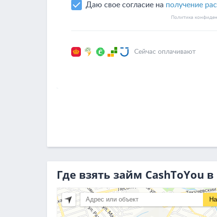
Где взять займ CashToYou в
На