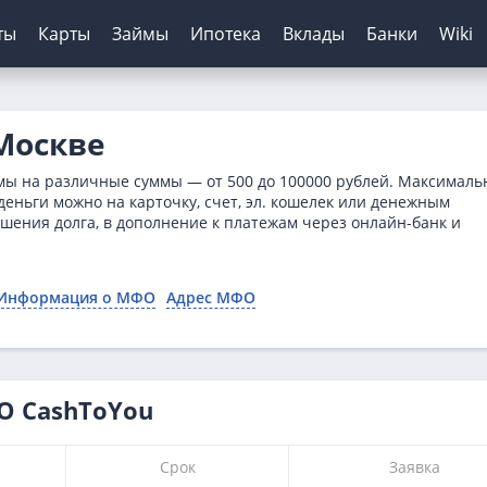
ты
Карты
Займы
Ипотека
Вклады
Банки
Wiki
шение кредитов
инги банков
ЦБ РФ
Автокредиты
Дебетовые карты
МФО
Отзывы о банках
Москве
я
ятор
з отказа
сирование ипотеки
х
нк
Для пенсионеров
Конвертер валют
Онлайн-заявка
Онлайн-заявка
Платиза
мы на различные суммы — от 500 до 100000 рублей. Максимал
нка
ерам
о зарплаты
иру
рах
анк
ТБ
Калькулятор вкладов
Архив ЦБ РФ
Без первого взноса
С кэшбэком
Монеткин
деньги можно на карточку, счет, эл. кошелек или денежным
ашения долга, в дополнение к платежам через онлайн-банк и
ы
кой
 историей
нк
мбанк
Курс доллара ЦБ
На авто с пробегом
До зарплаты
ентов
ятор
банк
Банк
Курс евро ЦБ
С плохой историей
Creditplus
тор займов
Банк
Калькулятор
Kviku
Информация о МФО
Адрес МФО
ТБ
анс Банк
нк
О CashToYou
Срок
Заявка