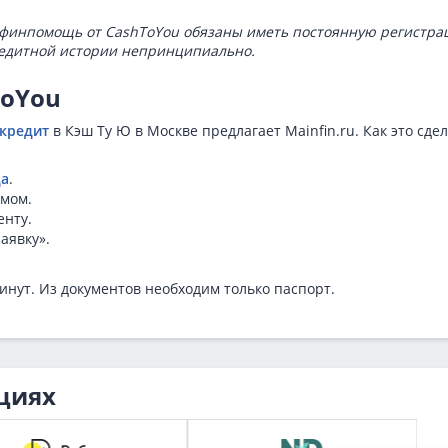
а финпомощь от CashToYou обязаны иметь постоянную регистр
редитной истории непринципиально.
ToYou
окредит
в Кэш Ту Ю в Москве предлагает Mainfin.ru. Как это сде
да
.
ймом.
енту.
аявку».
инут. Из документов необходим только паспорт.
циях