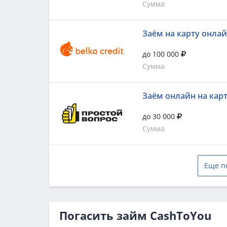
Сумма
Заём на карту онла
до 100 000
Сумма
Заём онлайн на кар
до 30 000
Сумма
Еще п
Погасить займ CashToYou