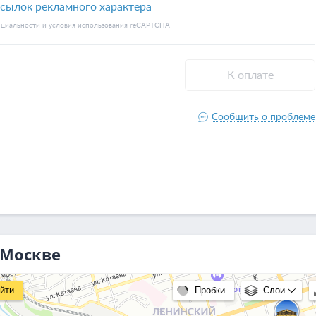
 Москве
йти
Пробки
Слои