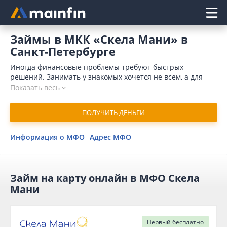
Главное меню
Займы в МКК «Скела Мани» в
Санкт-Петербурге
Иногда финансовые проблемы требуют быстрых
решений. Занимать у знакомых хочется не всем, а для
обращения в банк требуется время и значительный
Показать весь
пакет документов. Кроме того, поводом для отказа может
послужить отрицательная кредитная история. Отличным
ПОЛУЧИТЬ ДЕНЬГИ
выходом является микрозайм в Скела Мани онлайн в
Санкт-Петербурге. В 2026 году для отправления запроса
понадобится немного времени. Организация одобряет
Информация о МФО
Адрес МФО
заявку в течение 15 минут и переводит деньги на
карточный счет моментально.
Займ на карту онлайн в МФО Скела
Мани
Первый
бесплатно