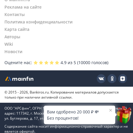
Реклама на сайте
Контакты
Политика конфиденциальности
Карта сайта
Авторы
Wiki
Новости
Оцените нас:
4.9
из 5 (
10000
голосов)
© 2015 - 2026, Bankiros.ru. Копирование материалов допускается
только при наличии активной ссылки.
ООО "АРСфин", ОГРН 1187746346556, ИНН 7722445717, юридический
Вам одобрено 20 000 ₽ 💸
адрес: 117342, г. Москва, вн. тер. г. муниципальный округ Коньково,
Без процентов!
ул. Бутлерова, д. 17, этаж 4, ком. 66
Содержание сайта носит информационно-справочный характер и не
явлется офертой.