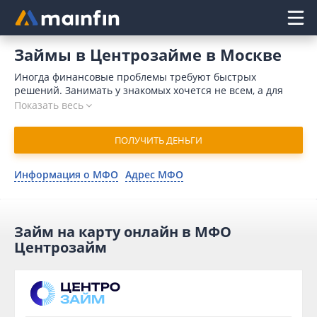
Главное меню
Займы в Центрозайме в Москве
Иногда финансовые проблемы требуют быстрых
решений. Занимать у знакомых хочется не всем, а для
обращения в банк требуется время и значительный
Показать весь
пакет документов. Кроме того, поводом для отказа может
послужить плохая кредитная история. Отличным
ПОЛУЧИТЬ ДЕНЬГИ
решением является микрозайм в Центрозайм онлайн в
Москве. В 2026 году для отправки заявки потребуется
немного времени. Организация принимает решение в
Информация о МФО
Адрес МФО
течение 15 минут и совершает денежный перевод на
карточный счет моментально.
Займ на карту онлайн в МФО
Центрозайм