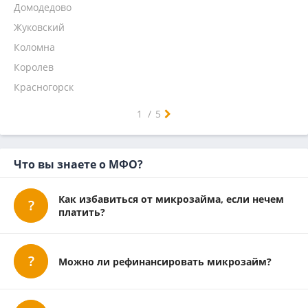
На 1 месяц
Надо денег
Домодедово
Кредит 7
Жуковский
Главфинанс
Коломна
Микроклад
Королев
Красногорск
Люберцы
Мытищи
Ногинск
Одинцово
Орехово-Зуево
Подольск
Пушкино
Раменское
Сергиев Посад
Серпухов
Химки
Щелково
Электросталь
Воскресенск
Дмитров
Зеленоград
Истра
Лобня
Наро-Фоминск
Реутов
Солнечногорск
Ступино
Чехов
1
/
5
Что вы знаете о МФО?
Как избавиться от микрозайма, если нечем
платить?
Можно ли рефинансировать микрозайм?