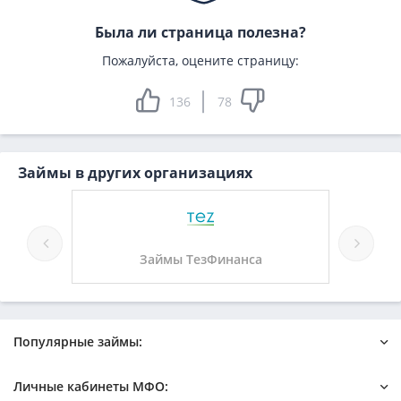
Была ли страница полезна?
Пожалуйста, оцените страницу:
136
78
Займы в других организациях
Займы ТезФинанса
За
Популярные займы:
Онлайн
Быстрый на карту
Личные кабинеты МФО:
Новые микрозаймы
Без отказа