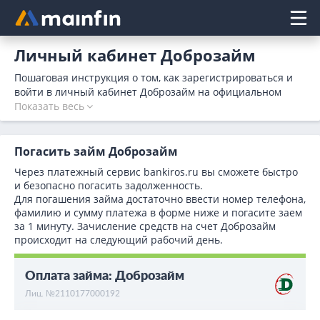
Главное меню
Личный кабинет Доброзайм
Пошаговая инструкция о том, как зарегистрироваться и
войти в личный кабинет Доброзайм на официальном
сайте микрофинансовой организации. Мфо
Показать весь
предоставляет микрокредиты на карту или наличными до
1000000 рублей под 0% на срок до 1800 дней.
Зарегистрируйтесь в личном кабинете Доброзайм и
Погасить займ Доброзайм
оформите займ не выходя из дома.
Через платежный сервис bаnkiros.ru вы сможете быстро
и безопасно погасить задолженность.
Для погашения займа достаточно ввести номер телефона,
фамилию и сумму платежа в форме ниже и погасите заем
за 1 минуту. Зачисление средств на счет Доброзайм
происходит на следующий рабочий день.