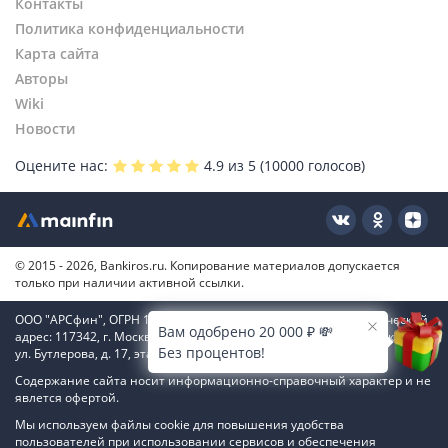
Контакты
Политика конфиденциальности
Карта сайта
Авторы
Wiki
Новости
Оцените нас:
4.9
из 5 (
10000
голосов)
© 2015 - 2026, Bankiros.ru. Копирование материалов допускается
только при наличии активной ссылки.
ООО "АРСфин", ОГРН 1187746346556, ИНН 7722445717, юридический
Вам одобрено 20 000 ₽ 💸
адрес: 117342, г. Москва, вн. тер. г. муниципальный округ Коньково,
Без процентов!
ул. Бутлерова, д. 17, этаж 4, ком. 66
Содержание сайта носит информационно-справочный характер и не
явлется офертой.
Мы используем файлы cookie для повышения удобства
пользователей при использовании сервисов и обеспечения