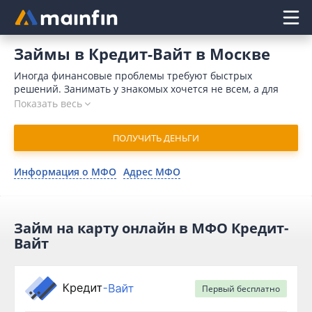
Главное меню
Займы в Кредит-Вайт в Москве
Иногда финансовые проблемы требуют быстрых
решений. Занимать у знакомых хочется не всем, а для
обращения в банк требуется время и значительный
Показать весь
пакет документов. Кроме того, причиной для отказа
может послужить отрицательная кредитная история.
ПОЛУЧИТЬ ДЕНЬГИ
Отличным решением является микрозайм в Кредит-Вайт
онлайн в Москве. В 2026 году для отправления заявки
потребуется минимум времени. Компания присылает
Информация о МФО
Адрес МФО
одобрение в течение 10 минут и переводит деньги на
карточный счет моментально.
Займ на карту онлайн в МФО Кредит-
Вайт
Первый
бесплатно