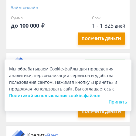
Займ онлайн
Сумма
Срок
до 100 000
1 - 1 825
дней
ПОЛУЧИТЬ ДЕНЬГИ
Первый
бесплатно
Мы обрабатываем Cookie-файлы для проведения
аналитики, персонализации сервисов и удобства
Займ онлайн
пользования сайтом. Нажимая кнопку «Принять» и
продолжая использовать сайт, Вы соглашаетесь с
Сумма
Срок
Политикой использования cookie-файлов
1 000
7
дней
Принять
ПОЛУЧИТЬ ДЕНЬГИ