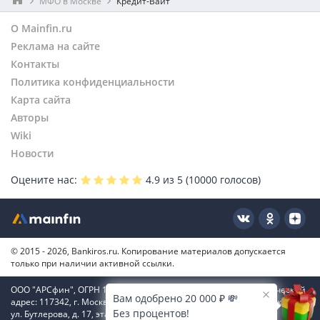
МФО в Москве
Кредит-Вайт
О Mainfin.ru
Реклама на сайте
Контакты
Политика конфиденциальности
Карта сайта
Авторы
Wiki
Новости
Оцените нас:
4.9
из 5 (
10000
голосов)
© 2015 - 2026, Bankiros.ru. Копирование материалов допускается
только при наличии активной ссылки.
ООО "АРСфин", ОГРН 1187746346556, ИНН 7722445717, юридический
Вам одобрено 20 000 ₽ 💸
адрес: 117342, г. Москва, вн. тер. г. муниципальный округ Коньково,
Без процентов!
ул. Бутлерова, д. 17, этаж 4, ком. 66