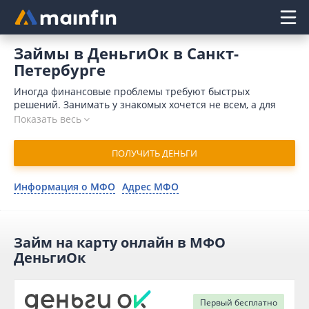
Главное меню
Займы в ДеньгиОк в Санкт-
Петербурге
Иногда финансовые проблемы требуют быстрых
решений. Занимать у знакомых хочется не всем, а для
обращения в банк требуется время и значительный
Показать весь
пакет документов. Кроме того, причиной для отказа
может послужить отрицательная кредитная история.
ПОЛУЧИТЬ ДЕНЬГИ
Отличным выходом является займ в ДеньгиОк онлайн в
Санкт-Петербурге. В 2026 году для отправки запроса
потребуется немного времени. Организация одобряет
Информация о МФО
Адрес МФО
заявку в течение 10 минут и переводит деньги на
карточный счет мгновенно.
Займ на карту онлайн в МФО
ДеньгиОк
Первый
бесплатно