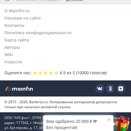
О Mainfin.ru
Реклама на сайте
Контакты
Политика конфиденциальности
Карта сайта
Авторы
Wiki
Новости
Оцените нас:
4.9
из 5 (
10000
голосов)
© 2015 - 2026, Bankiros.ru. Копирование материалов допускается
только при наличии активной ссылки.
ООО "АРСфин", ОГРН 1187746346556, ИНН 7722445717, юридический
Вам одобрено 20 000 ₽ 💸
адрес: 117342, г. Москва, вн. тер. г. муниципальный округ Коньково,
Без процентов!
ул. Бутлерова, д. 17, этаж 4, ком. 66