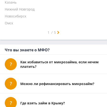
Кредит 7
Казань
Главфинанс
Нижний Новгород
Микроклад
Новосибирск
Омск
Самара
Челябинск
Ростов-на-Дону
Уфа
Красноярск
Пермь
Воронеж
Волгоград
Краснодар
Саратов
Тюмень
Тольятти
Ижевск
Барнаул
Иркутск
Ульяновск
Хабаровск
Ярославль
Владивосток
Махачкала
Томск
Оренбург
Кемерово
Новокузнецк
1
/
5
Что вы знаете о МФО?
Как избавиться от микрозайма, если нечем
платить?
Можно ли рефинансировать микрозайм?
Где взять займ в Крыму?