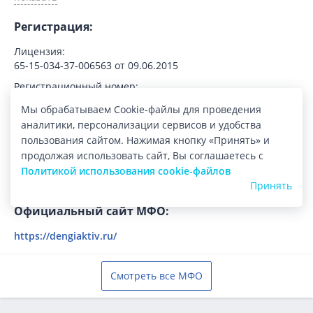
Регистрация:
Лицензия:
65-15-034-37-006563 от 09.06.2015
Регистрационный номер:
651503437006563
Мы обрабатываем Cookie-файлы для проведения
График рассмотрения заявок:
аналитики, персонализации сервисов и удобства
нет данных
пользования сайтом. Нажимая кнопку «Принять» и
продолжая использовать сайт, Вы соглашаетесь с
Юридическое название МФО:
Политикой использования cookie-файлов
ООО «МКК «ЭлладаКэпитал»
Принять
Официальный сайт МФО:
https://dengiaktiv.ru/
Смотреть все МФО