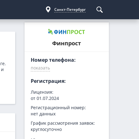
Санкт-Петербург
Курсы криптовалют
Кредиты для бизнеса
Погашение займов
Финпрост
С доставкой
Курс биткоина
Для ИП
Kviku
Бесплатные
C овердрафтом
еКапуста
Номер телефона:
ге.
На пополнение ОС
Купи не копи
 и
МИГ Кредит
Регистрация:
Webbankir
Лицензия:
от 01.07.2024
Регистрационный номер:
нет данных
График рассмотрения заявок:
круглосуточно