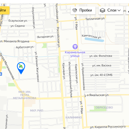
йти
Пробки
Слои