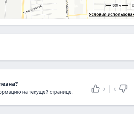
500 м
Условия использова
лезна?
0
0
ормацию на текущей странице.