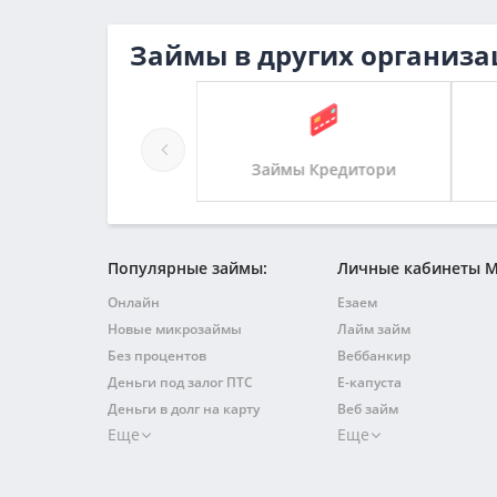
Займы в других организа
Займы С-Деньги
Займы Кредитори
Популярные займы:
Личные кабинеты 
Онлайн
Езаем
Новые микрозаймы
Лайм займ
Без процентов
Веббанкир
Деньги под залог ПТС
Е-капуста
Деньги в долг на карту
Веб займ
Еще
Еще
Быстрый на карту
Займер
Без отказа
Турбозайм
С плохой кредитной историей
Джой мани