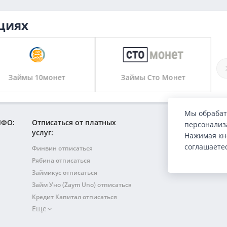
циях
Займы 10монет
Займы Сто Монет
Мы обрабат
МФО:
Отписаться от платных
персонализа
услуг:
Нажимая кн
соглашаете
Финвин отписаться
Рябина отписаться
Займикус отписаться
Займ Уно (Zaym Uno) отписаться
Кредит Капитал отписаться
Еще
Займ 777 отписаться
Фризаем (Frizaem) отписаться