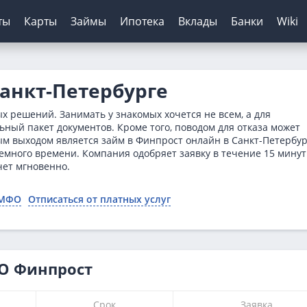
ты
Карты
Займы
Ипотека
Вклады
Банки
Wiki
шение кредитов
инги банков
ЦБ РФ
Автокредиты
Дебетовые карты
МФО
Отзывы о банках
анкт-Петербурге
я
ятор
з отказа
сирование ипотеки
х
нк
Для пенсионеров
Конвертер валют
Онлайн-заявка
Онлайн-заявка
Платиза
 решений. Занимать у знакомых хочется не всем, а для
нка
ерам
о зарплаты
иру
рах
анк
ТБ
Калькулятор вкладов
Архив ЦБ РФ
Без первого взноса
С кэшбэком
Монеткин
ьный пакет документов. Кроме того, поводом для отказа может
м выходом является займ в Финпрост онлайн в Санкт-Петербур
ы
кой
 историей
нк
мбанк
Курс доллара ЦБ
На авто с пробегом
До зарплаты
немного времени. Компания одобряет заявку в течение 15 минут
ентов
ятор
банк
Банк
Курс евро ЦБ
С плохой историей
Creditplus
ет мгновенно.
тор займов
Банк
Калькулятор
Kviku
 МФО
Отписаться от платных услуг
ТБ
анс Банк
нк
ФО Финпрост
Срок
Заявка