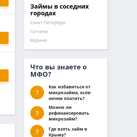
Займы в соседних
городах
Санкт-Петербург
Гатчина
Мурино
Что вы знаете о
МФО?
Как избавиться от
микрозайма, если
нечем платить?
Можно ли
рефинансировать
микрозайм?
Где взять займ в
Крыму?