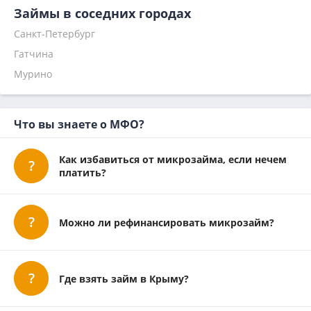
На Киви
Е-капуста
Квику
Монебо отписаться
Бобанкер отписаться
Займы в соседних городах
По паспорту
Веб займ
Финтерра
Мульти Кредит отписаться
Займи у Степаныча отписаться
Санкт-Петербург
Мгновенный
Кредит плюс
Семерочка отписаться
Зипзайм (Zipzaim) отписаться
Гатчина
Наличными
Займиго
Заёми (Zaemis) отписаться
Фин5 отписаться
На 1 месяц
Надо денег
Мурино
Кредит 7
Главфинанс
Микроклад
Что вы знаете о МФО?
Как избавиться от микрозайма, если нечем
платить?
Можно ли рефинансировать микрозайм?
Где взять займ в Крыму?