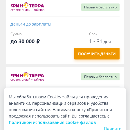
Первый
бесплатно
Деньги до зарплаты
Сумма
Срок
до 30 000
1 - 31
дня
ПОЛУЧИТЬ ДЕНЬГИ
Первый
бесплатно
Деньги до зарплаты
Мы обрабатываем Cookie-файлы для проведения
аналитики, персонализации сервисов и удобства
Сумма
Срок
пользования сайтом. Нажимая кнопку «Принять» и
2 000
7
дней
продолжая использовать сайт, Вы соглашаетесь с
Политикой использования cookie-файлов
ПОЛУЧИТЬ ДЕНЬГИ
Принять