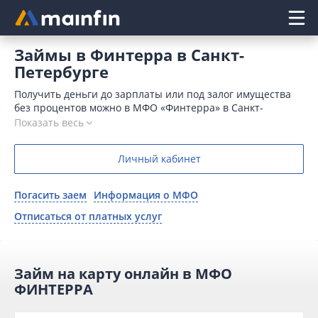
Главное меню
Займы в Финтерра в Санкт-
Петербурге
Получить деньги до зарплаты или под залог имущества
без процентов можно в МФО «Финтерра» в Санкт-
Петербурге. Компания работает с 2013 года,
Показать весь
предоставляя помощь физическим лицам на карту или
наличными.
Личный кабинет
Погасить заем
Информация о МФО
Отписаться от платных услуг
Займ на карту онлайн в МФО
ФИНТЕРРА