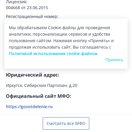
Лицензия:
004668 от 23.06.2015
Регистрационный номер:
651503525006613
Мы обрабатываем Cookie-файлы для проведения
График рассмотрения заявок:
аналитики, персонализации сервисов и удобства
нет данных
пользования сайтом. Нажимая кнопку «Принять» и
продолжая использовать сайт, Вы соглашаетесь с
Юридическое название МФО:
Политикой использования cookie-файлов
Общество с ограниченной ответственностью
Принять
микрокредитная компания «ГоСотделение»
Юридический адрес:
Иркутск, Сибирских Партизан, д.20
Официальный сайт МФО:
https://gosotdelenie.ru
Смотреть все МФО