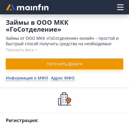
Главное меню
Займы в ООО МКК
«ГоСотделение»
Займы от ООО МКК «ГоСотделение» онлайн – простой и
быстрый способ получить средства на необходимые
траты. Компания выдает средства за 15 минут,
Показать весь
микрокредит поступает на счет клиента мгновенно после
одобрения запроса. Для подачи заявки достаточно
ПОЛУЧИТЬ ДЕНЬГИ
предоставить минимальный пакет документов. В 2026
году оформить займ в ООО МКК «ГоСотделение» могут
даже клиенты, имеющие проблемную кредитную
Информация о МФО
Адрес МФО
историю. Для оформления заявки воспользуйтесь нашим
сервисом Mainfin.ru.
Регистрация: