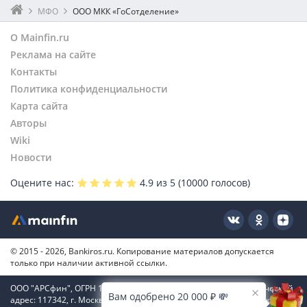
МФО
ООО МКК «ГоСотделение»
О Mainfin.ru
Реклама на сайте
Контакты
Политика конфиденциальности
Карта сайта
Авторы
Wiki
Новости
Оцените нас:
4.9
из 5 (
10000
голосов)
© 2015 - 2026, Bankiros.ru. Копирование материалов допускается
только при наличии активной ссылки.
ООО "АРСфин", ОГРН 1187746346556, ИНН 7722445717, юридический
Вам одобрено 20 000 ₽ 💸
адрес: 117342, г. Москва, вн. тер. г. муниципальный округ Коньково,