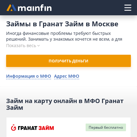
Главное меню
Займы в Гранат Займ в Москве
Иногда финансовые проблемы требуют быстрых
решений. Занимать у знакомых хочется не всем, а для
обращения в банк требуется время и значительный
Показать весь
пакет документов. Кроме того, поводом для отказа может
послужить отрицательная кредитная история. Отличным
ПОЛУЧИТЬ ДЕНЬГИ
решением является займ в Гранат Займ онлайн в Москве.
В 2026 году для отправления запроса понадобится
немного времени. Микрофинансовая организация
Информация о МФО
Адрес МФО
принимает решение в течение 15 минут и переводит
деньги на карточный счет моментально.
Займ на карту онлайн в МФО Гранат
Займ
Первый
бесплатно