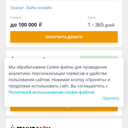
Гранат. Займ онлайн
Сумма
Срок
до 100 000
1 - 365
дней
ПОЛУЧИТЬ ДЕНЬГИ
Первый
бесплатно
Мы обрабатываем Cookie-файлы для проведения
аналитики, персонализации сервисов и удобства
Гранат. Займ онлайн
пользования сайтом. Нажимая кнопку «Принять» и
продолжая использовать сайт, Вы соглашаетесь с
Сумма
Срок
Политикой использования cookie-файлов
1 000
7
дней
Принять
ПОЛУЧИТЬ ДЕНЬГИ