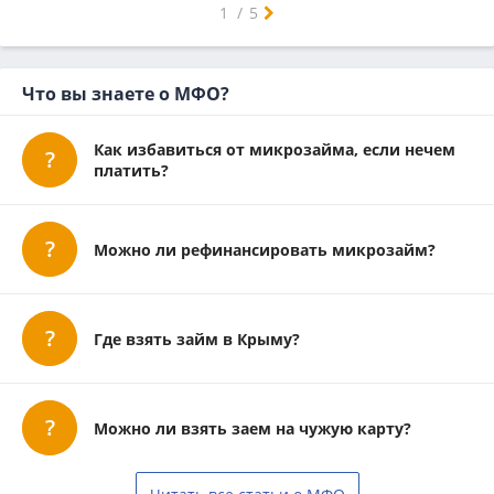
Люберцы
Мытищи
Ногинск
Одинцово
Орехово-Зуево
Подольск
Пушкино
Раменское
Сергиев Посад
Серпухов
Химки
Щелково
Электросталь
Воскресенск
Дмитров
Зеленоград
Истра
Лобня
Наро-Фоминск
Реутов
Солнечногорск
Ступино
Чехов
1
/
5
Что вы знаете о МФО?
Как избавиться от микрозайма, если нечем
платить?
Можно ли рефинансировать микрозайм?
Где взять займ в Крыму?
Можно ли взять заем на чужую карту?