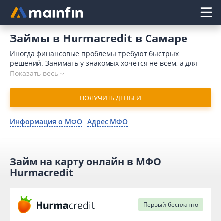
Главное меню
Займы в Hurmacredit в Самаре
Иногда финансовые проблемы требуют быстрых
решений. Занимать у знакомых хочется не всем, а для
обращения в банк требуется время и значительный
Показать весь
пакет документов. Кроме того, поводом для отказа может
послужить плохая кредитная история. Отличным
ПОЛУЧИТЬ ДЕНЬГИ
выходом является микрозайм в Hurmacredit онлайн в
Самаре. В 2026 году для отправки запроса потребуется
минимум времени. Микрофинансовая организация
Информация о МФО
Адрес МФО
одобряет заявку в течение 10 минут и переводит деньги
на карточный счет мгновенно.
Займ на карту онлайн в МФО
Hurmacredit
Первый
бесплатно