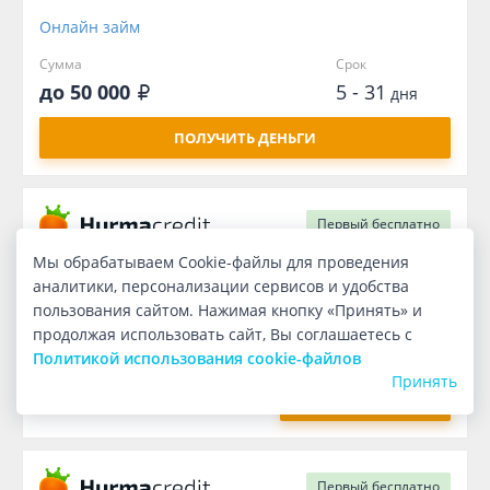
Онлайн займ
Сумма
Срок
до 50 000
5 - 31
дня
ПОЛУЧИТЬ ДЕНЬГИ
Первый
бесплатно
Мы обрабатываем Cookie-файлы для проведения
аналитики, персонализации сервисов и удобства
Займ для нерезидентов
пользования сайтом. Нажимая кнопку «Принять» и
Сумма
Срок
продолжая использовать сайт, Вы соглашаетесь с
до 50 000
5 - 31
дня
Политикой использования cookie-файлов
Принять
ПОЛУЧИТЬ ДЕНЬГИ
Первый
бесплатно