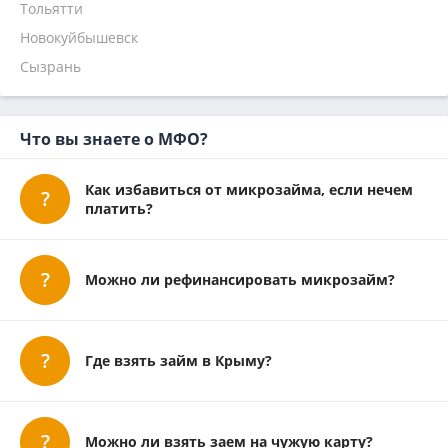
Тольятти
Наличными
Займиго
С деньга (S denga) отписаться
Лопазаем (Lopazaem) отписаться
На 1 месяц
Надо денег
Новокуйбышевск
Кредит 7
Сызрань
Главфинанс
Микроклад
Что вы знаете о МФО?
Как избавиться от микрозайма, если нечем
платить?
Можно ли рефинансировать микрозайм?
Где взять займ в Крыму?
Можно ли взять заем на чужую карту?