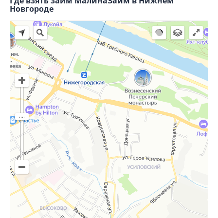
Где взять займ МалинаЗайм в Нижнем
Новгороде