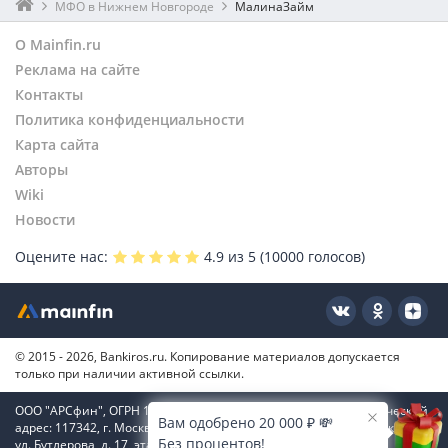
МФО в Нижнем Новгороде
МалинаЗайм
О Mainfin.ru
Реклама на сайте
Контакты
Политика конфиденциальности
Карта сайта
Авторы
Wiki
Новости
Оцените нас:
4.9
из 5 (
10000
голосов)
© 2015 - 2026, Bankiros.ru. Копирование материалов допускается
только при наличии активной ссылки.
ООО "АРСфин", ОГРН 1187746346556, ИНН 7722445717, юридический
Вам одобрено 20 000 ₽ 💸
адрес: 117342, г. Москва, вн. тер. г. муниципальный округ Коньково,
Без процентов!
ул. Бутлерова, д. 17, этаж 4, ком. 66