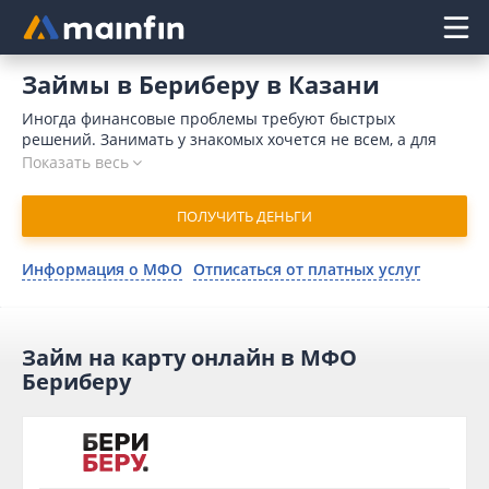
Главное меню
Займы в Бериберу в Казани
Иногда финансовые проблемы требуют быстрых
решений. Занимать у знакомых хочется не всем, а для
обращения в банк требуется время и значительный
Показать весь
пакет документов. Кроме того, поводом для отказа может
послужить отрицательная кредитная история. Отличным
ПОЛУЧИТЬ ДЕНЬГИ
выходом является займ в Бериберу онлайн в Казани. В
2026 году для отправления запроса понадобится
минимум времени. Компания присылает одобрение в
Информация о МФО
Отписаться от платных услуг
течение 15 минут и совершает денежный перевод на
карточный счет моментально.
Займ на карту онлайн в МФО
Бериберу