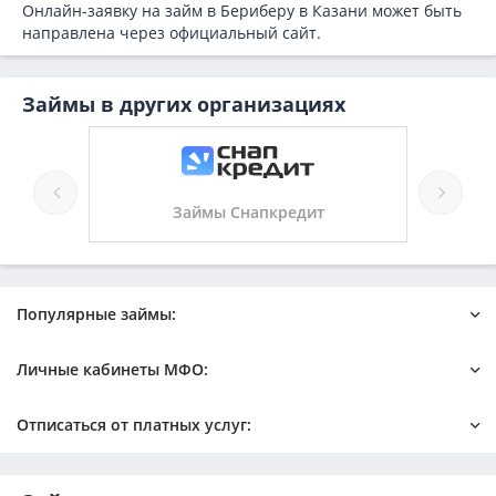
Онлайн-заявку на займ в Бериберу в Казани может быть
направлена через официальный сайт.
Займы в других организациях
Займы Снапкредит
Займы 23 Займ
Популярные займы:
Онлайн
Быстрый на карту
Личные кабинеты МФО:
Новые микрозаймы
Без отказа
Без процентов
С плохой кредитной историей
Езаем
Займер
Отписаться от платных услуг:
Деньги под залог ПТС
На карту
Лайм займ
Турбозайм
Деньги в долг на карту
Без поручителей
Веббанкир
Джой мани
Симпл Мани (Simple Money) отписаться
Займлом (Zaymlom) отписаться
На Киви
Е-капуста
Квику
ФастМФО отписаться
Веб-займ отписаться