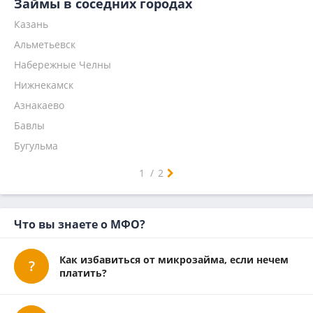
Займы в соседних городах
По паспорту
Веб займ
Финтерра
МигКэш отписаться
Без переплаты отписаться
Казань
Мгновенный
Кредит плюс
Дам Капитал отписаться
Каширо отписаться
Альметьевск
Наличными
Займиго
Дезаем (Dezaem) отписаться
Финпрост отписаться
На 1 месяц
Надо денег
Набережные Челны
Кредит 7
Нижнекамск
Главфинанс
Азнакаево
Микроклад
Бавлы
Бугульма
Джалиль
Елабуга
Заинск
Лениногорск
Нурлат
Чистополь
1
/
2
Что вы знаете о МФО?
Как избавиться от микрозайма, если нечем
платить?