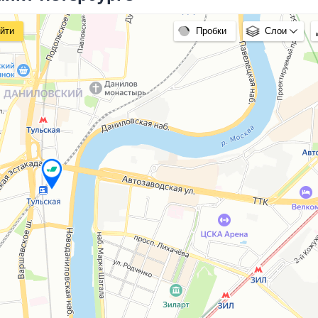
йти
Пробки
Слои