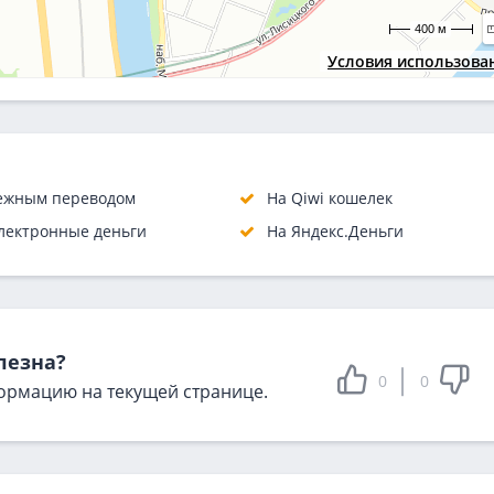
400 м
Условия использова
ежным переводом
На Qiwi кошелек
лектронные деньги
На Яндекс.Деньги
лезна?
0
0
ормацию на текущей странице.