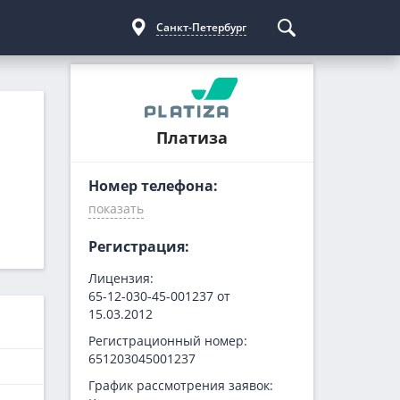
Санкт-Петербург
Курсы криптовалют
Кредиты для бизнеса
Погашение займов
С доставкой
Курс биткоина
Для ИП
Kviku
Платиза
Бесплатные
C овердрафтом
еКапуста
Номер телефона:
На пополнение ОС
Купи не копи
МИГ Кредит
Webbankir
Регистрация:
Лицензия:
65-12-030-45-001237 от
15.03.2012
Регистрационный номер:
651203045001237
График рассмотрения заявок: