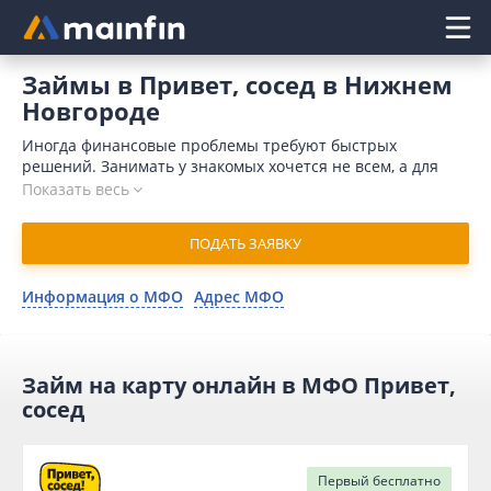
Главное меню
Займы в Привет, сосед в Нижнем
Новгороде
Иногда финансовые проблемы требуют быстрых
решений. Занимать у знакомых хочется не всем, а для
обращения в банк требуется время и значительный
Показать весь
пакет документов. Кроме того, поводом для отказа может
послужить плохая кредитная история. Отличным
ПОДАТЬ ЗАЯВКУ
выходом является микрокредит в Привет, сосед онлайн в
Нижнем Новгороде. В 2026 году для отправления запроса
понадобится немного времени. Компания присылает
Информация о МФО
Адрес МФО
одобрение в течение 15 минут и совершает денежный
перевод на карточный счет моментально.
Займ на карту онлайн в МФО Привет,
сосед
Первый
бесплатно