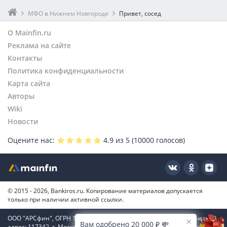
МФО в Нижнем Новгороде
Привет, сосед
О Mainfin.ru
Реклама на сайте
Контакты
Политика конфиденциальности
Карта сайта
Авторы
Wiki
Новости
Оцените нас:
4.9
из 5 (
10000
голосов)
© 2015 - 2026, Bankiros.ru. Копирование материалов допускается
только при наличии активной ссылки.
ООО "АРСфин", ОГРН 1187746346556, ИНН 7722445717, юридический
Вам одобрено 20 000 ₽ 💸
адрес: 117342, г. Москва, вн. тер. г. муниципальный округ Коньково,