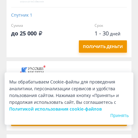
Спутник 1
Сумма
Срок
до 25 000
1 - 30
дней
ПОЛУЧИТЬ ДЕНЬГИ
Мы обрабатываем Cookie-файлы для проведения
аналитики, персонализации сервисов и удобства
Восток
пользования сайтом. Нажимая кнопку «Принять» и
Сумма
Срок
продолжая использовать сайт, Вы соглашаетесь с
до 50 000
1 - 60
дней
Политикой использования cookie-файлов
Принять
ПОЛУЧИТЬ ДЕНЬГИ