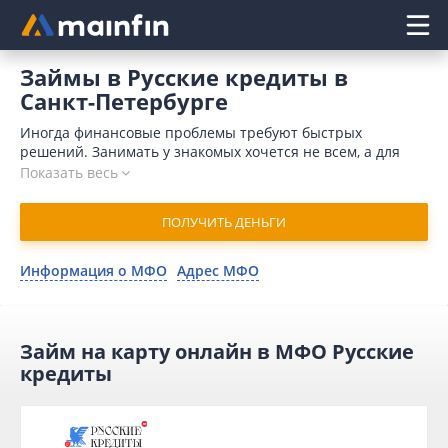
Главное меню
Займы в Русские кредиты в
Санкт-Петербурге
Иногда финансовые проблемы требуют быстрых
решений. Занимать у знакомых хочется не всем, а для
обращения в банк требуется время и значительный
Показать весь
пакет документов. Кроме того, причиной для отказа
может послужить отрицательная кредитная история.
ПОЛУЧИТЬ ДЕНЬГИ
Отличным решением является займ в Русские кредиты
онлайн в Санкт-Петербурге. В 2026 году для отправки
запроса понадобится минимум времени.
Информация о МФО
Адрес МФО
Микрофинансовая организация одобряет заявку в
течение 15 минут и переводит деньги на карточный счет
мгновенно.
Займ на карту онлайн в МФО Русские
кредиты