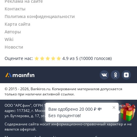
Реклама на сайте
Контакты
Политика конфиденциальности
Карта сайта
Авторы
Wiki
Новости
Оцените нас:
4.9
из 5 (
10000
голосов)
© 2015 - 2026, Bankiros.ru. Копирование материалов допускается
только при наличии активной ссылки.
ООО "АРСфин", ОГРН 1187746346556, ИНН 7722445717, юридический
Вам одобрено 20 000 ₽ 💸
адрес: 117342, г. Москва, вн. тер. г. муниципальный округ Коньково,
Без процентов!
ул. Бутлерова, д. 17, этаж 4, ком. 66
Содержание сайта носит информационно-справочный характер и не
явлется офертой.