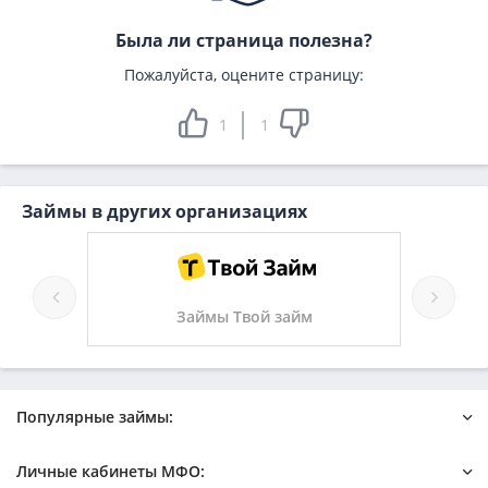
Была ли страница полезна?
Пожалуйста, оцените страницу:
1
1
Займы в других организациях
Займы Твой займ
Популярные займы:
Онлайн
Быстрый на карту
Личные кабинеты МФО:
Новые микрозаймы
Без отказа