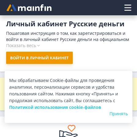
Главное меню
Личный кабинет Русские деньги
Пошаговая инструкция о том, как зарегистрироваться и
войти в личный кабинет Русские деньги на официальном
сайте компании. Мфо предоставляет микрозаймы на
Показать весь
карту или наличными до 0 рублей под 0% на срок до 0
дней. Зарегистрируйтесь в личном кабинете Русские
ВОЙТИ В ЛИЧНЫЙ КАБИНЕТ
деньги и оформите займ не выходя из дома.
Мы обрабатываем Cookie-файлы для проведения
Данная МФО исключена из
аналитики, персонализации сервисов и удобства
государственного реестра
пользования сайтом. Нажимая кнопку «Принять» и
микрофинансовых организаций
продолжая использовать сайт, Вы соглашаетесь с
Политикой использования cookie-файлов
Принять