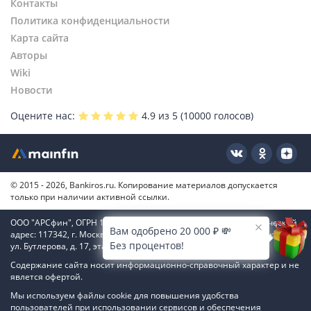
Контакты
Политика конфиденциальности
Карта сайта
Авторы
Wiki
Новости
Оцените нас:
4.9
из 5 (
10000
голосов)
© 2015 - 2026, Bankiros.ru. Копирование материалов допускается
только при наличии активной ссылки.
ООО "АРСфин", ОГРН 1187746346556, ИНН 7722445717, юридический
Вам одобрено 20 000 ₽ 💸
адрес: 117342, г. Москва, вн. тер. г. муниципальный округ Коньково,
Без процентов!
ул. Бутлерова, д. 17, этаж 4, ком. 66
Содержание сайта носит информационно-справочный характер и не
явлется офертой.
Мы используем файлы cookie для повышения удобства
пользователей при использовании сервисов и обеспечения