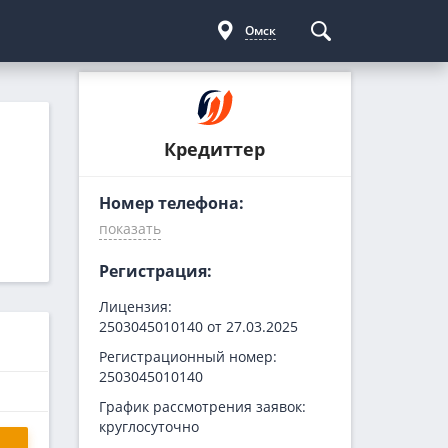
Омск
Курсы криптовалют
Кредиты для бизнеса
Погашение займов
Кредиттер
С доставкой
Курс биткоина
Для ИП
Kviku
Бесплатные
C овердрафтом
еКапуста
Номер телефона:
На пополнение ОС
Купи не копи
МИГ Кредит
Регистрация:
Webbankir
Лицензия:
2503045010140 от 27.03.2025
Регистрационный номер:
2503045010140
График рассмотрения заявок:
круглосуточно