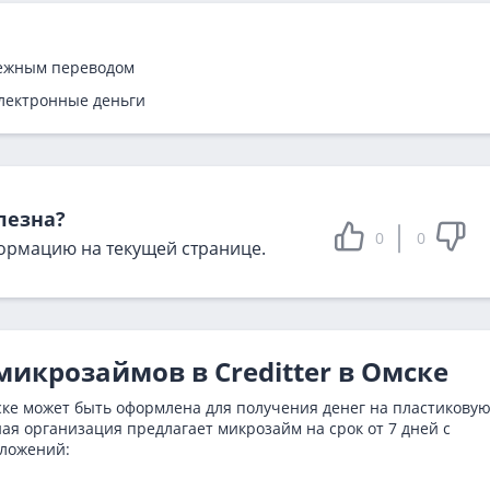
ежным переводом
лектронные деньги
лезна?
0
0
ормацию на текущей странице.
икрозаймов в Creditter в Омске
мске может быть оформлена для получения денег на пластикову
я организация предлагает микрозайм на срок от 7 дней с
дложений: