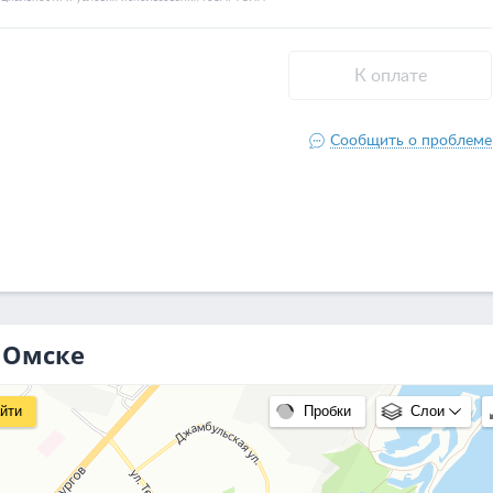
в Омске
йти
Пробки
Слои