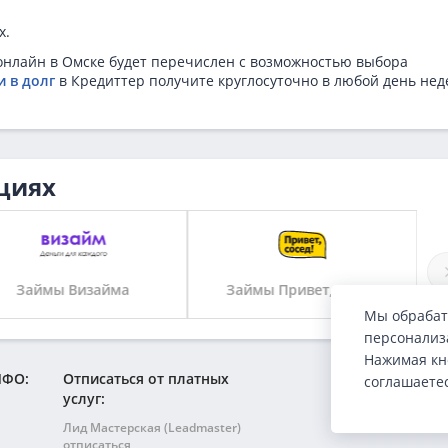
х.
нлайн в Омске будет перечислен с возможностью выбора
и в долг
в Кредиттер получите круглосуточно в любой день нед
циях
Займы Визайма
Займы Привет, сосед
Мы обрабат
персонализа
Нажимая кн
МФО:
Отписаться от платных
соглашаете
услуг:
Лид Мастерская (Leadmaster)
отписаться