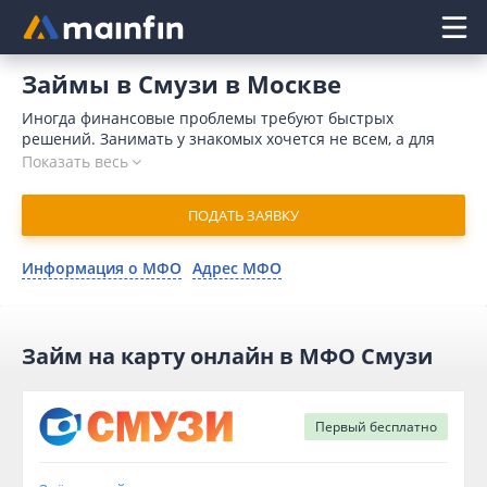
Главное меню
Займы в Смузи в Москве
Иногда финансовые проблемы требуют быстрых
решений. Занимать у знакомых хочется не всем, а для
обращения в банк требуется время и значительный
Показать весь
пакет документов. Кроме того, поводом для отказа может
послужить отрицательная кредитная история. Отличным
ПОДАТЬ ЗАЯВКУ
решением является микрозайм в Смузи онлайн в Москве.
В 2026 году для отправления запроса потребуется
немного времени. Компания одобряет заявку в течение
Информация о МФО
Адрес МФО
15 минут и переводит деньги на карточный счет
мгновенно.
Займ на карту онлайн в МФО Смузи
Первый
бесплатно