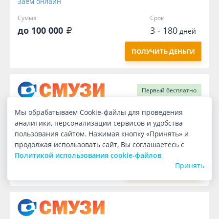
Заём онлайн
Сумма
Срок
до 100 000
3 - 180
дней
ПОЛУЧИТЬ ДЕНЬГИ
Первый
бесплатно
Мы обрабатываем Cookie-файлы для проведения
Заём онлайн
аналитики, персонализации сервисов и удобства
пользования сайтом. Нажимая кнопку «Принять» и
Сумма
Срок
продолжая использовать сайт, Вы соглашаетесь с
1 000
7
дней
Политикой использования cookie-файлов
Принять
ПОЛУЧИТЬ ДЕНЬГИ