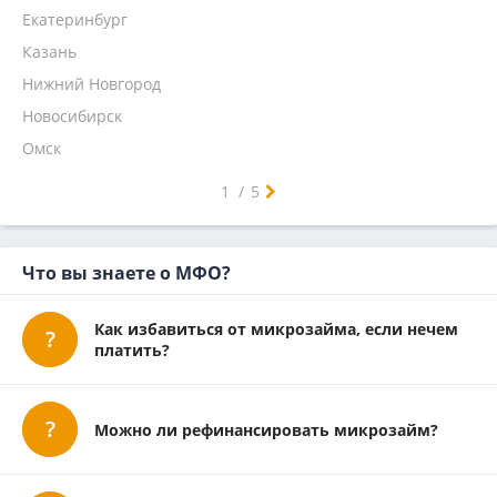
На 1 месяц
Надо денег
Екатеринбург
Кредит 7
Казань
Главфинанс
Нижний Новгород
Микроклад
Новосибирск
Омск
Самара
Челябинск
Ростов-на-Дону
Уфа
Красноярск
Пермь
Воронеж
Волгоград
Краснодар
Саратов
Тюмень
Тольятти
Ижевск
Барнаул
Иркутск
Ульяновск
Хабаровск
Ярославль
Владивосток
Махачкала
Томск
Оренбург
Кемерово
Новокузнецк
1
/
5
Что вы знаете о МФО?
Как избавиться от микрозайма, если нечем
платить?
Можно ли рефинансировать микрозайм?