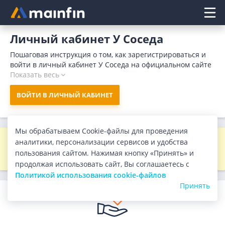
Главное меню
Личный кабинет У Соседа
Пошаговая инструкция о том, как зарегистрироваться и
войти в личный кабинет У Соседа на официальном сайте
организации. Мфо предоставляет микрокредиты на карту
Показать весь
или наличными до 0 рублей под 0% на срок до 0 дней.
Зарегистрируйтесь в личном кабинете У Соседа и
ВОЙТИ В ЛИЧНЫЙ КАБИНЕТ
оформите займ не выходя из дома.
Мы обрабатываем Cookie-файлы для проведения
Информация о данной МФО давно не
аналитики, персонализации сервисов и удобства
обновлялась
пользования сайтом. Нажимая кнопку «Принять» и
продолжая использовать сайт, Вы соглашаетесь с
Политикой использования cookie-файлов
Принять