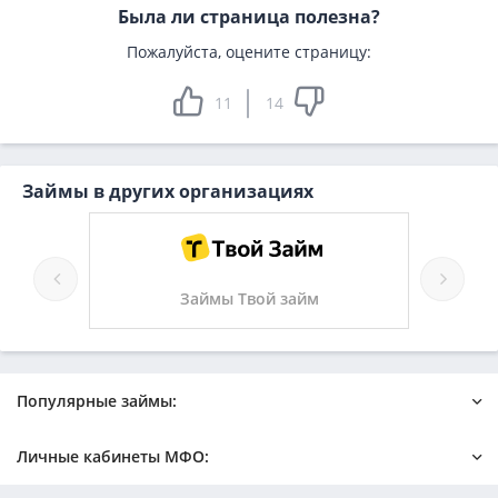
Была ли страница полезна?
Пожалуйста, оцените страницу:
11
14
Займы в других организациях
Займы Твой займ
Популярные займы:
Онлайн
Быстрый на карту
Личные кабинеты МФО:
Новые микрозаймы
Без отказа
Без процентов
С плохой кредитной историей
Езаем
Займер