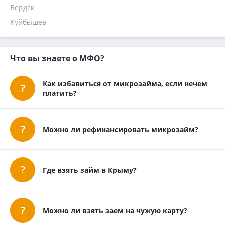
Бердск
Наличными
Займиго
Кредит Капитал отписаться
Мой заём отписаться
На 1 месяц
Надо денег
Куйбышев
Кредит 7
Главфинанс
Микроклад
Что вы знаете о МФО?
Как избавиться от микрозайма, если нечем
платить?
Можно ли рефинансировать микрозайм?
Где взять займ в Крыму?
Можно ли взять заем на чужую карту?