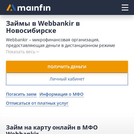
Главное меню
Займы в Webbankir в
Новосибирске
Webbankir – микрофинансовая организация,
предоставляющая деньги в дистанционном режиме
моментально и круглосуточно. В долг можно взять до
Показать весь
100000 рублей на срок до 365 дней на карту, Яндекс.
Деньги или наличными переводом.
ПОЛУЧИТЬ ДЕНЬГИ
Личный кабинет
Погасить заем
Информация о МФО
Отписаться от платных услуг
Займ на карту онлайн в МФО
Webbankir