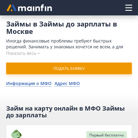
Главное меню
Займы в Займы до зарплаты в
Москве
Иногда финансовые проблемы требуют быстрых
решений. Занимать у знакомых хочется не всем, а для
обращения в банк требуется время и значительный
Показать весь
пакет документов. Кроме того, причиной для отказа
может послужить отрицательная кредитная история.
ПОДАТЬ ЗАЯВКУ
Отличным решением является микрокредит в Займы до
зарплаты онлайн в Москве. В 2026 году для отправки
заявки потребуется немного времени. Микрофинансовая
Информация о МФО
Адрес МФО
организация присылает одобрение в течение 15 минут и
переводит деньги на карточный счет моментально.
Займ на карту онлайн в МФО Займы
до зарплаты
Первый
бесплатно