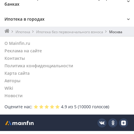
Без подтверждения дохода
Под 3%
банках
Под залог
СберБанк
Ипотека в городах
Альфа-Банк
Газпромбанк
Санкт-Петербург
Ипотека
Ипотека без первоначального взноса
Москва
Россельхозбанк
Екатеринбург
О Mainfin.ru
Совкомбанк
Нижний Новгород
Реклама на сайте
МТС Банк
Новосибирск
Банк ДОМ.РФ
Контакты
Ростов-на-Дону
Банк Уралсиб
Политика конфиденциальности
Пермь
ТрансКапиталБанк
Уфа
Карта сайта
Азиатско-Тихоокеанский Банк
Казань
Авторы
Металлинвестбанк
Красноярск
Wiki
Примсоцбанк
Омск
Новости
Сургутнефтегазбанк
Краснодар
Оцените нас:
4.9
из 5 (
10000
голосов)
Севергазбанк
Азия-Инвест
РосДорБанк
Ланта-Банк