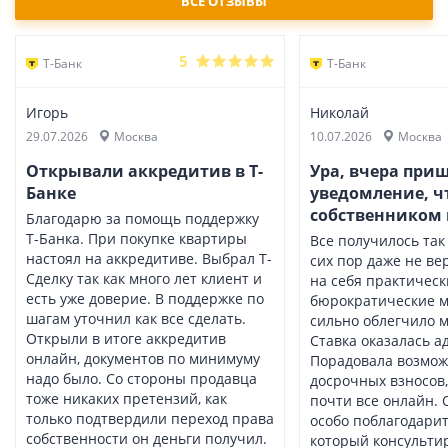
ВСЕ ОТЗЫВЫ
5
Т-Банк
Т-Банк
Игорь
Николай
29.07.2026
Москва
10.07.2026
Москва
Открывали аккредитив в Т-
Ура, вчера при
Банке
уведомление, чт
собственником
Благодарю за помощь поддержку
Т-Банка. При покупке квартиры
Все получилось так 
настоял на аккредитиве. Выбрал Т-
сих пор даже не ве
Сделку так как много лет клиент и
на себя практическ
есть уже доверие. В поддержке по
бюрократические м
шагам уточнил как все сделать.
сильно облегчило м
Открыли в итоге аккредитив
Ставка оказалась а
онлайн, документов по минимуму
Порадовала возмож
надо было. Со стороны продавца
досрочных взносов, 
тоже никаких претензий, как
почти все онлайн. 
только подтвердили переход права
особо поблагодарит
собственности он деньги получил.
который консульти