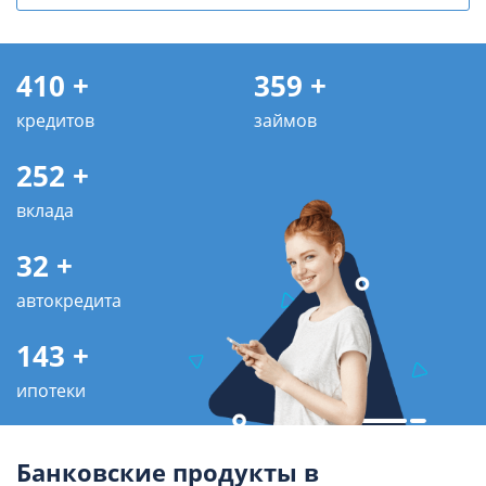
410 +
359 +
кредитов
займов
252 +
вклада
32 +
автокредита
143 +
ипотеки
Банковские продукты в