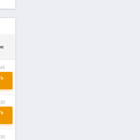
ие
:45
Ь 
:30
Ь 
:30