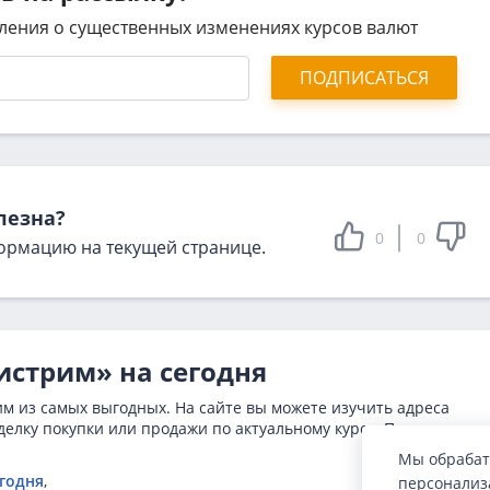
ления о существенных изменениях курсов валют
ПОДПИСАТЬСЯ
лезна?
0
0
ормацию на текущей странице.
истрим» на сегодня
м из самых выгодных. На сайте вы можете изучить адреса
елку покупки или продажи по актуальному курсу. Предлагается
Мы обрабат
егодня
,
персонализа