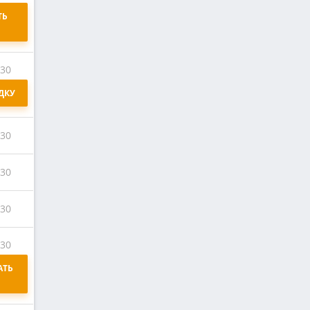
Ь 
:30
ДКУ
:30
:30
:30
:30
ТЬ 