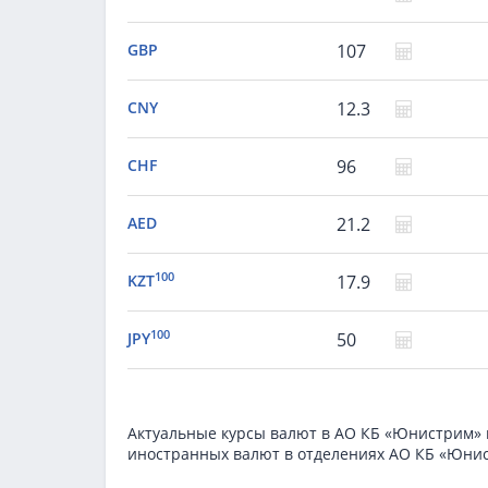
GBP
107
CNY
12.3
CHF
96
AED
21.2
100
KZT
17.9
100
JPY
50
Актуальные курсы валют в АО КБ «Юнистрим» в
иностранных валют в отделениях АО КБ «Юни