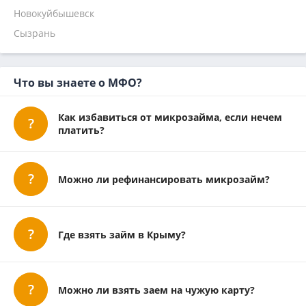
На 1 месяц
Надо денег
Новокуйбышевск
Кредит 7
Сызрань
Главфинанс
Микроклад
Что вы знаете о МФО?
Как избавиться от микрозайма, если нечем
платить?
Можно ли рефинансировать микрозайм?
Где взять займ в Крыму?
Можно ли взять заем на чужую карту?