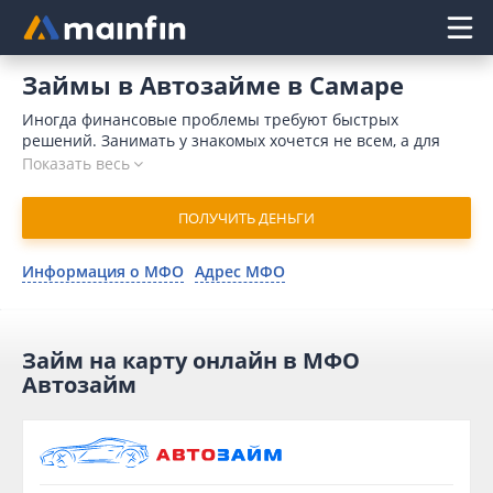
Главное меню
Займы в Автозайме в Самаре
Иногда финансовые проблемы требуют быстрых
решений. Занимать у знакомых хочется не всем, а для
обращения в банк требуется время и значительный
Показать весь
пакет документов. Кроме того, поводом для отказа может
послужить плохая кредитная история. Отличным
ПОЛУЧИТЬ ДЕНЬГИ
выходом является займ в Автозайм онлайн в Самаре. В
2026 году для отправления заявки потребуется немного
времени. Микрофинансовая организация принимает
Информация о МФО
Адрес МФО
решение в течение 15 минут и совершает денежный
перевод на карточный счет моментально.
Займ на карту онлайн в МФО
Автозайм