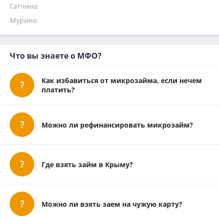
Гатчина
Наличными
Займиго
Рубли онлайн (Votcash) отписаться
ЛовиЗайм отписаться
На 1 месяц
Надо денег
Мурино
Кредит 7
Главфинанс
Микроклад
Что вы знаете о МФО?
Как избавиться от микрозайма, если нечем
платить?
Можно ли рефинансировать микрозайм?
Где взять займ в Крыму?
Можно ли взять заем на чужую карту?