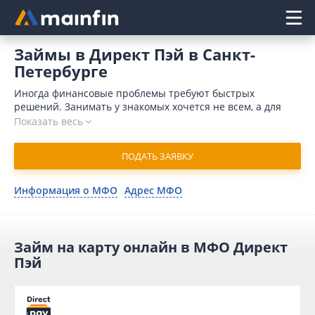
Главное меню
Займы в Директ Пэй в Санкт-
Петербурге
Иногда финансовые проблемы требуют быстрых
решений. Занимать у знакомых хочется не всем, а для
обращения в банк требуется время и значительный
Показать весь
пакет документов. Кроме того, поводом для отказа может
послужить плохая кредитная история. Отличным
ПОДАТЬ ЗАЯВКУ
выходом является микрозайм в Директ Пэй онлайн в
Санкт-Петербурге. В 2026 году для отправления заявки
потребуется минимум времени. Компания присылает
Информация о МФО
Адрес МФО
одобрение в течение 15 минут и совершает денежный
перевод на карточный счет мгновенно.
Займ на карту онлайн в МФО Директ
Пэй