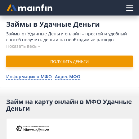
Главное меню
Займы в Удачные Деньги
Займы от Удачные Деньги онлайн – простой и удобный
способ получить деньги на необходимые расходы.
Компания выдает средства за 15 минут, микрокредит
Показать весь
поступает на счет клиента моментально после одобрения
заявки. Для оформления заявки достаточно предоставить
ПОЛУЧИТЬ ДЕНЬГИ
минимальный пакет документов. В 2026 году получить
займ в Удачные Деньги могут даже клиенты, имеющие
плохую кредитную историю. Для отправки заявки
Информация о МФО
Адрес МФО
воспользуйтесь нашим сервисом Mainfin.ru.
Займ на карту онлайн в МФО Удачные
Деньги