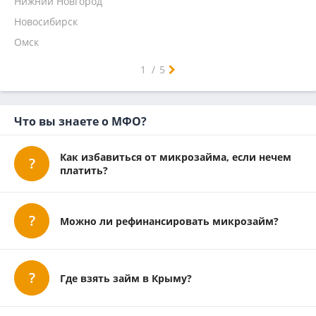
Нижний Новгород
Микроклад
Новосибирск
Омск
Самара
Челябинск
Ростов-на-Дону
Уфа
Красноярск
Пермь
Воронеж
Волгоград
Краснодар
Саратов
Тюмень
Тольятти
Ижевск
Барнаул
Иркутск
Ульяновск
Хабаровск
Ярославль
Владивосток
Махачкала
Томск
Оренбург
Кемерово
Новокузнецк
1
/
5
Что вы знаете о МФО?
Как избавиться от микрозайма, если нечем
платить?
Можно ли рефинансировать микрозайм?
Где взять займ в Крыму?