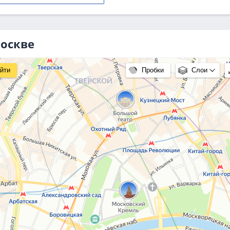
Москве
йти
Пробки
Слои