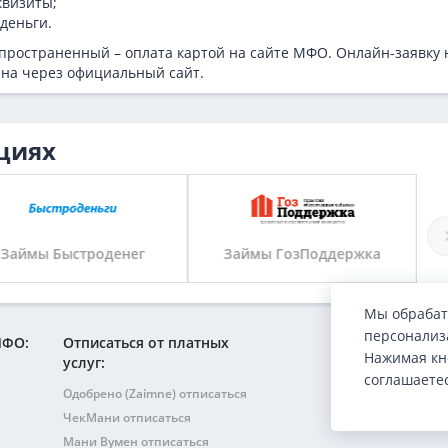
квизиты;
деньги.
ространенный – оплата картой на сайте МФО. Онлайн-заявку 
ена через официальный сайт.
циях
Займы Быстроденег
Займы ГозПоддержка
Мы обрабат
персонализа
МФО:
Отписаться от платных
Нажимая кн
услуг:
соглашаете
Одобрено (Zaimne) отписаться
ЧекМани отписаться
Мани Вумен отписаться