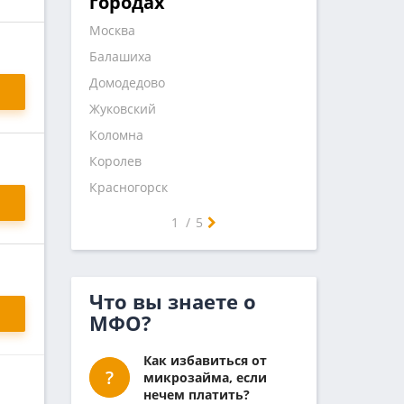
городах
Москва
Балашиха
Домодедово
Жуковский
Коломна
Королев
Красногорск
Люберцы
Мытищи
Ногинск
Одинцово
Орехово-Зуево
Подольск
Пушкино
Раменское
Сергиев Посад
Серпухов
Химки
Щелково
Электросталь
Воскресенск
Дмитров
Зеленоград
Истра
Лобня
Наро-Фоминск
Реутов
Солнечногорск
Ступино
Чехов
1
/
5
Что вы знаете о
МФО?
Как избавиться от
микрозайма, если
нечем платить?