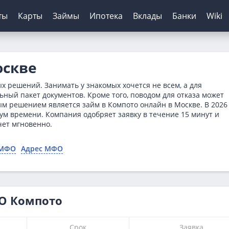
ты
Карты
Займы
Ипотека
Вклады
Банки
Wiki
шение кредитов
инги банков
ЦБ РФ
Автокредиты
Дебетовые карты
МФО
Отзывы о банках
оскве
я
ятор
з отказа
сирование ипотеки
х
нк
Для пенсионеров
Конвертер валют
Онлайн-заявка
Онлайн-заявка
Платиза
 решений. Занимать у знакомых хочется не всем, а для
нка
ерам
о зарплаты
иру
рах
анк
ТБ
Калькулятор вкладов
Архив ЦБ РФ
Без первого взноса
С кэшбэком
Монеткин
ьный пакет документов. Кроме того, поводом для отказа может
м решением является займ в Компото онлайн в Москве. В 2026
ы
кой
 историей
нк
мбанк
Курс доллара ЦБ
На авто с пробегом
До зарплаты
ум времени. Компания одобряет заявку в течение 15 минут и
ентов
ятор
банк
Банк
Курс евро ЦБ
С плохой историей
Creditplus
ет мгновенно.
тор займов
Банк
Калькулятор
Kviku
 МФО
Адрес МФО
ТБ
анс Банк
нк
ФО Компото
Срок
Заявка