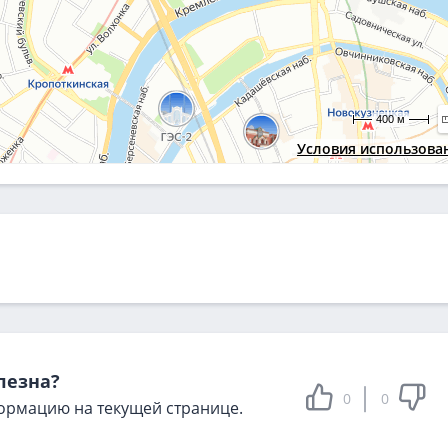
400 м
Условия использова
лезна?
0
0
ормацию на текущей странице.