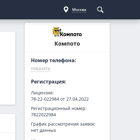
Москва
Курсы криптовалют
Кредиты для бизнеса
Погашение займов
Компото
С доставкой
Курс биткоина
Для ИП
Kviku
Бесплатные
C овердрафтом
еКапуста
Номер телефона:
На пополнение ОС
Купи не копи
МИГ Кредит
Регистрация:
Webbankir
Лицензия:
78-22-022984 от 27.04.2022
Регистрационный номер:
7822022984
График рассмотрения заявок:
нет данных