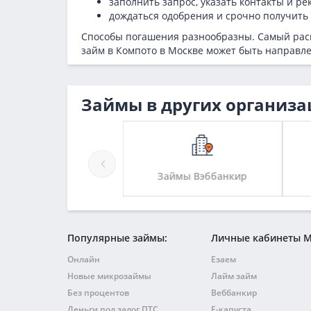
заполнить запрос, указать контакты и ре
дождаться одобрения и срочно получить 
Способы погашения разнообразны. Самый расп
займ в Компото в Москве может быть направл
Займы в других организа
ймы Финтех Сервиса
Займы Вэббанкир
Популярные займы:
Личные кабинеты 
Онлайн
Езаем
Новые микрозаймы
Лайм займ
Без процентов
Веббанкир
Деньги под залог ПТС
Е-капуста