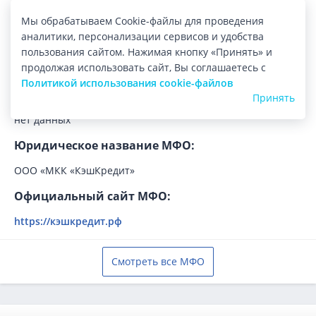
Регистрация:
Мы обрабатываем Cookie-файлы для проведения
Лицензия:
аналитики, персонализации сервисов и удобства
19-030-34-009140 от 14.02.2019
пользования сайтом. Нажимая кнопку «Принять» и
продолжая использовать сайт, Вы соглашаетесь с
Регистрационный номер:
Политикой использования cookie-файлов
1903034009140
Принять
График рассмотрения заявок:
нет данных
Юридическое название МФО:
ООО «МКК «КэшКредит»
Официальный сайт МФО:
https://кэшкредит.рф
Смотреть все МФО