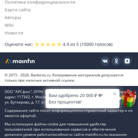
Политика конфиденциальности
Карта сайта
Авторы
Wiki
Новости
Оцените нас:
4.9
из 5 (
10000
голосов)
© 2015 - 2026, Bankiros.ru. Копирование материалов допускается
только при наличии активной ссылки.
ООО "АРСфин", ОГРН 1187746346556, ИНН 7722445717, юридический
Вам одобрено 20 000 ₽ 💸
адрес: 117342, г. Москва, вн. тер. г. муниципальный округ Коньково,
Без процентов!
ул. Бутлерова, д. 17, этаж 4, ком. 66
Содержание сайта носит информационно-справочный характер и не
явлется офертой.
Мы используем файлы cookie для повышения удобства
пользователей при использовании сервисов и обеспечения
должного уровня работоспособности сайта mainfin.ru по оказанию