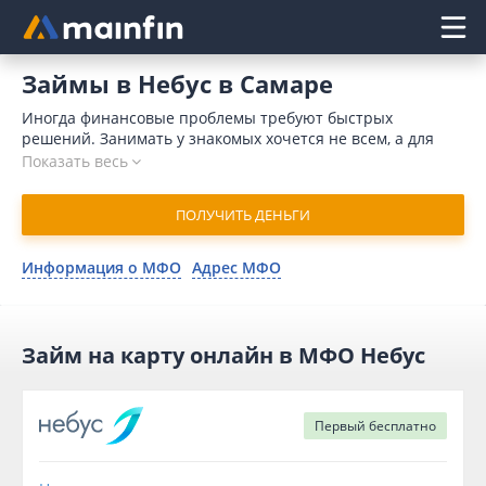
Главное меню
Займы в Небус в Самаре
Иногда финансовые проблемы требуют быстрых
решений. Занимать у знакомых хочется не всем, а для
обращения в банк требуется время и значительный
Показать весь
пакет документов. Кроме того, причиной для отказа
может послужить плохая кредитная история. Отличным
ПОЛУЧИТЬ ДЕНЬГИ
выходом является микрокредит в Небус онлайн в Самаре.
В 2026 году для отправки запроса понадобится немного
времени. Микрофинансовая организация принимает
Информация о МФО
Адрес МФО
решение в течение 15 минут и переводит деньги на
карточный счет мгновенно.
Займ на карту онлайн в МФО Небус
Первый
бесплатно