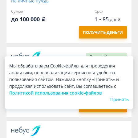
На личные нужды
Сумма
Срок
до 100 000
1 - 85
дней
ПОЛУЧИТЬ ДЕНЬГИ
Первый
бесплатно
Мы обрабатываем Cookie-файлы для проведения
аналитики, персонализации сервисов и удобства
На личные нужды
пользования сайтом. Нажимая кнопку «Принять» и
Сумма
Срок
продолжая использовать сайт, Вы соглашаетесь с
1 000
7
Политикой использования cookie-файлов
дней
Принять
ПОЛУЧИТЬ ДЕНЬГИ