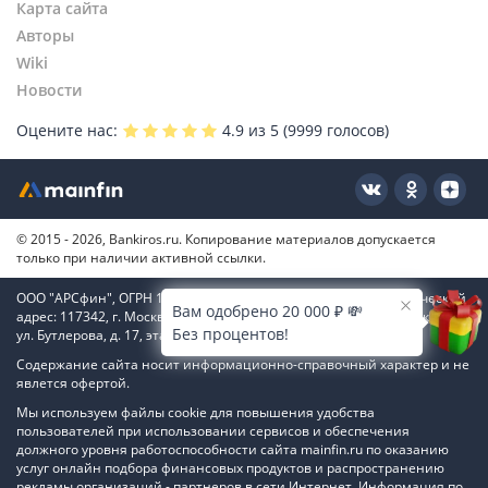
Карта сайта
Авторы
Wiki
Новости
Оцените нас:
4.9
из 5 (
9999
голосов)
© 2015 - 2026, Bankiros.ru. Копирование материалов допускается
только при наличии активной ссылки.
ООО "АРСфин", ОГРН 1187746346556, ИНН 7722445717, юридический
Вам одобрено 20 000 ₽ 💸
адрес: 117342, г. Москва, вн. тер. г. муниципальный округ Коньково,
Без процентов!
ул. Бутлерова, д. 17, этаж 4, ком. 66
Содержание сайта носит информационно-справочный характер и не
явлется офертой.
Мы используем файлы cookie для повышения удобства
пользователей при использовании сервисов и обеспечения
должного уровня работоспособности сайта mainfin.ru по оказанию
услуг онлайн подбора финансовых продуктов и распространению
рекламы организаций - партнеров в сети Интернет. Информация по