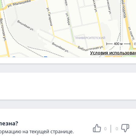
400 м
Условия использова
лезна?
0
0
ормацию на текущей странице.