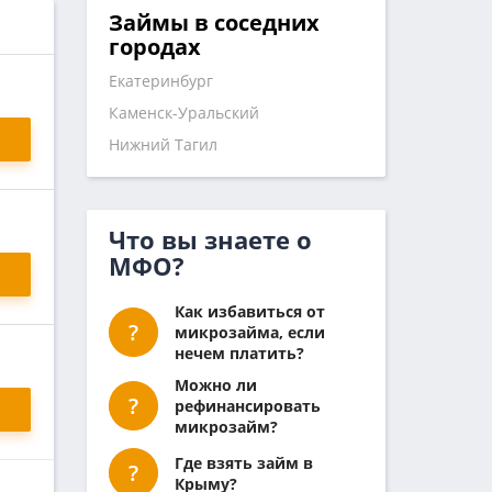
Займы в соседних
городах
Екатеринбург
Каменск-Уральский
Нижний Тагил
Что вы знаете о
МФО?
Как избавиться от
микрозайма, если
нечем платить?
Можно ли
рефинансировать
микрозайм?
Где взять займ в
Крыму?