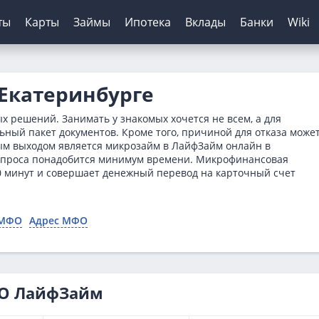
ты
Карты
Займы
Ипотека
Вклады
Банки
Wiki
шение кредитов
инги банков
ЦБ РФ
Автокредиты
Дебетовые карты
МФО
Отзывы о банках
Екатеринбурге
я
ятор
з отказа
сирование ипотеки
х
нк
Для пенсионеров
Конвертер валют
Онлайн-заявка
Онлайн-заявка
Платиза
 решений. Занимать у знакомых хочется не всем, а для
нка
ерам
о зарплаты
иру
рах
анк
ТБ
Калькулятор вкладов
Архив ЦБ РФ
Без первого взноса
С кэшбэком
Монеткин
ьный пакет документов. Кроме того, причиной для отказа може
ым выходом является микрозайм в ЛайфЗайм онлайн в
кой
 историей
нк
мбанк
Курс доллара ЦБ
На авто с пробегом
До зарплаты
 запроса понадобится минимум времени. Микрофинансовая
ентов
ятор
банк
Банк
Курс евро ЦБ
С плохой историей
Creditplus
 минут и совершает денежный перевод на карточный счет
тор займов
Банк
Калькулятор
Kviku
ТБ
 МФО
Адрес МФО
анс Банк
нк
ФО ЛайфЗайм