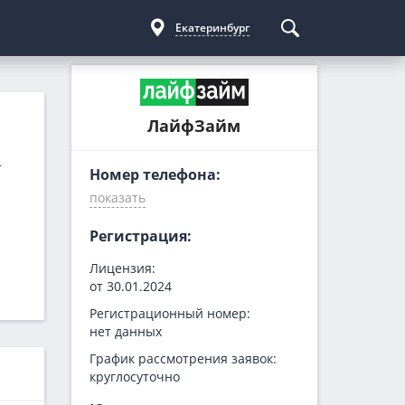
Екатеринбург
Курсы криптовалют
Кредиты для бизнеса
Погашение займов
ЛайфЗайм
С доставкой
Курс биткоина
Для ИП
Kviku
Бесплатные
C овердрафтом
еКапуста
т
Номер телефона:
На пополнение ОС
Купи не копи
МИГ Кредит
Регистрация:
Webbankir
Лицензия:
от 30.01.2024
Регистрационный номер:
нет данных
График рассмотрения заявок:
круглосуточно