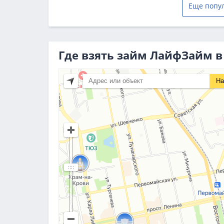
Еще попу
Где взять займ ЛайфЗайм в
На